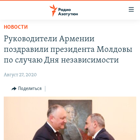
Ссылки
доступа
Перейти
НОВОСТИ
к
ГЛАВНАЯ
Руководители Армении
основному
НОВОСТИ
содержанию
поздравили президента Молдовы
ПОЛИТИКА
Перейти
по случаю Дня независимости
к
ОБЩЕСТВО
основной
Август 27, 2020
ЭКОНОМИКА
навигации
Перейти
Поделиться
РЕГИОН
к
НАГОРНЫЙ КАРАБАХ
поиску
КУЛЬТУРА
СПОРТ
АРХИВ