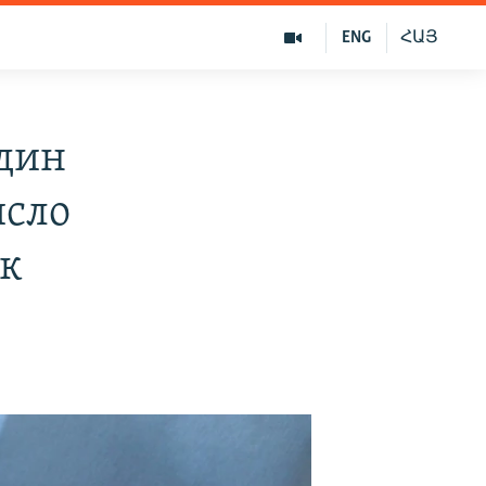
ENG
ՀԱՅ
один
исло
ек