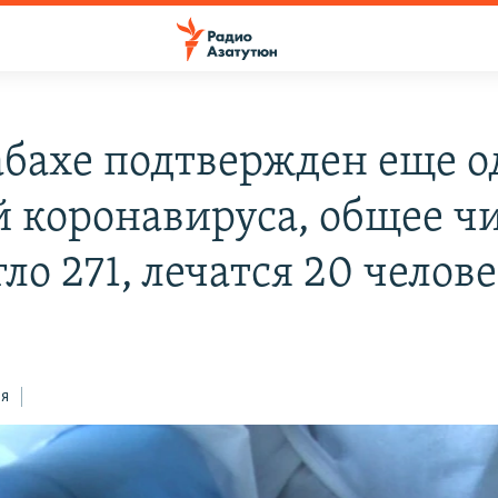
абахе подтвержден еще 
й коронавируса, общее ч
ло 271, лечатся 20 челов
ся