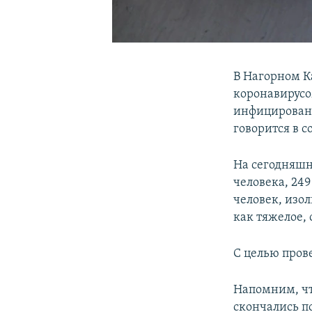
В Нагорном К
коронавирусо
инфицированн
говорится в 
На сегодняшн
человека, 24
человек, изо
как тяжелое, 
С целью прове
Напомним, чт
скончались п