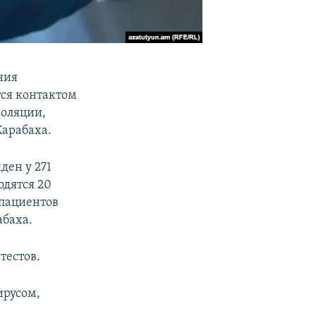
ния
тся контактом
золяции,
Карабаха.
ден у 271
одятся 20
 пациентов
абаха.
тестов.
ирусом,