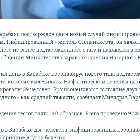
арабахе подтвержден один новый случай инфицирова
м. Инфицированный - житель Степанакерта, он являе
ого из ранее подтвержденного очага и находился в и
сообщении Министерства здравоохранения Нагорного 
ий день в Карабахе коронавирус нового типа подтверж
9 из которых вылечились. На фактическом лечении нах
лированы 39 человек. Врачи оценивают состояние двух
одного - как средней тяжести, сообщает Минздрав Кар
дения тестов взято 140 образцов. Всего проведено 9128 
о в Карабахе два человека, инфицированных коронав
о причине другой болезни.