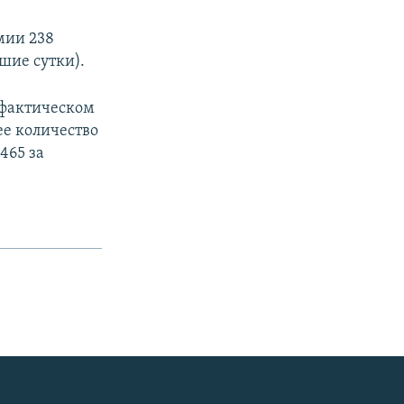
мии 238
шие сутки).
 фактическом
ее количество
465 за