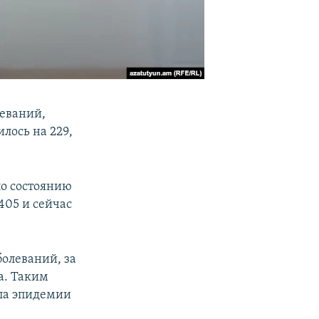
леваний,
лось на 229,
по состоянию
405 и сейчас
олеваний, за
а. Таким
ала эпидемии