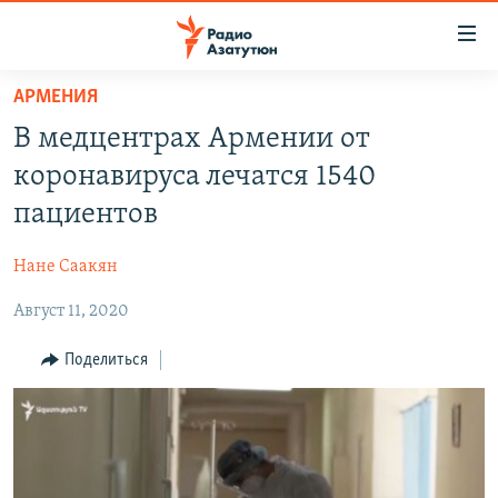
Ссылки
доступа
Перейти
АРМЕНИЯ
к
ГЛАВНАЯ
В медцентрах Армении от
основному
НОВОСТИ
содержанию
коронавируса лечатся 1540
ПОЛИТИКА
Перейти
пациентов
к
ОБЩЕСТВО
основной
Нане Саакян
ЭКОНОМИКА
навигации
Перейти
Август 11, 2020
РЕГИОН
к
НАГОРНЫЙ КАРАБАХ
Поделиться
поиску
КУЛЬТУРА
СПОРТ
АРХИВ