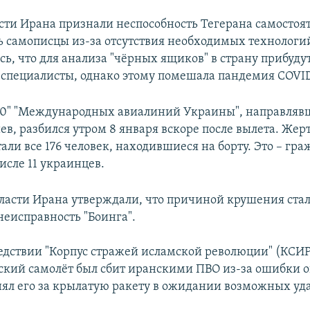
асти Ирана признали неспособность Тегерана самостоя
 самописцы из-за отсутствия необходимых технологи
ь, что для анализа "чёрных ящиков" в страну прибуду
специалисты, однако этому помешала пандемия COVID
00" "Международных авиалиний Украины", направляв
ев, разбился утром 8 января вскоре после вылета. Же
али все 176 человек, находившиеся на борту. Это – гр
числе 11 украинцев.
ласти Ирана утверждали, что причиной крушения ста
неисправность "Боинга".
едствии "Корпус стражей исламской революции" (КСИР
ский самолёт был сбит иранскими ПВО из-за ошибки о
ял его за крылатую ракету в ожидании возможных уд