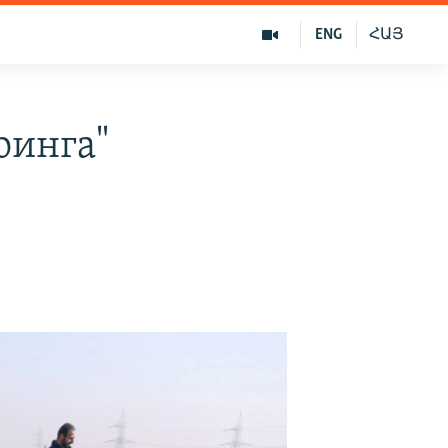
ENG
ՀԱՅ
оинга"