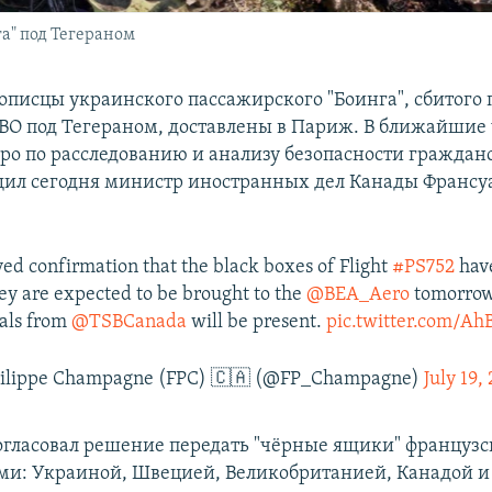
а" под Тегераном
описцы украинского пассажирского "Боинга", сбитого
О под Тегераном, доставлены в Париж. В ближайшие 
юро по расследованию и анализу безопасности граждан
щил сегодня министр иностранных дел Канады Франс
ed confirmation that the black boxes of Flight
#PS752
have
ey are expected to be brought to the
@BEA_Aero
tomorrow
ials from
@TSBCanada
will be present.
pic.twitter.com/A
hilippe Champagne (FPC) 🇨🇦 (@FP_Champagne)
July 19,
огласовал решение передать "чёрные ящики" французс
ми: Украиной, Швецией, Великобританией, Канадой 