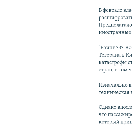
В феврале вл
расшифровать
Предполагалос
иностранные 
"Боинг 737-8
Тегерана в Ки
катастрофы ст
стран, в том 
Изначально в
техническая 
Однако впосл
что пассажир
который прин