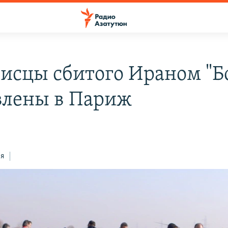
исцы сбитого Ираном "Б
влены в Париж
ся