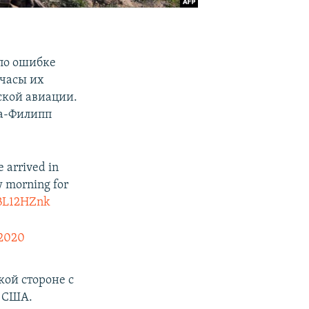
 по ошибке
часы их
ской авиации.
уа-Филипп
 arrived in
 morning for
hBL12HZnk
 2020
кой стороне с
и США.