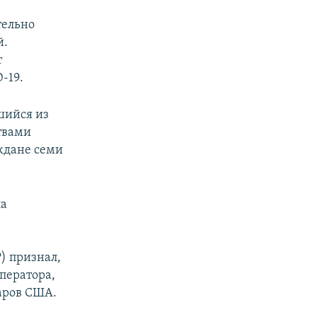
тельно
й.
т
-19.
шийся из
ртвами
аждане семи
ла
) признал,
ператора,
аров США.