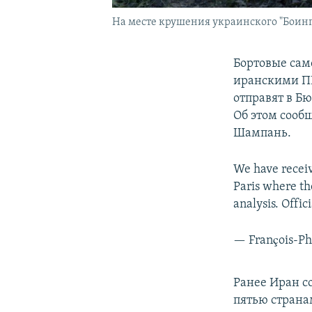
На месте крушения украинского "Боинг
Бортовые сам
иранскими ПВ
отправят в Б
Об этом сооб
Шампань.
We have receiv
Paris where th
analysis. Offic
— François-P
Ранее Иран с
пятью страна