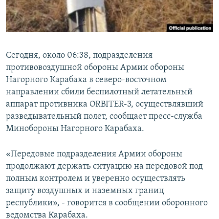
Հայերեն
English
Русский
Сегодня, около 06:38, подразделения
противовоздушной обороны Aрмии обороны
Нагорного Карабаха в северо-восточном
Все сайты Радио Азатутюн
направлении сбили беспилотный летательный
аппарат противника ORBITER-3, осуществлявший
разведывательный полет, сообщает пресс-служба
Минобороны Нагорного Карабаха.
«Передовые подразделения Армии обороны
продолжают держать ситуацию на передовой под
полным контролем и уверенно осуществлять
защиту воздушных и наземных границ
республики», - говорится в сообщении оборонного
ведомства Карабаха.