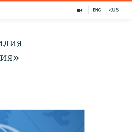
ENG
ՀԱՅ
илия
тия»