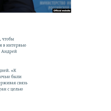
, чтобы
я в интервью
и Андрей
дней. «К
ночью были
ерживая связь
ран с целью