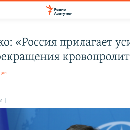
ко: «Россия прилагает ус
рекращения кровопроли
цян
ся