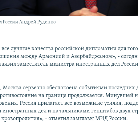
л России Андрей Руденко
все лучшие качества российской дипломатии для того
ошения между Арменией и Азербайджаном», - сегодн
заявил заместитель министра иностранных дел Росси
м, Москва серьезно обеспокоена событиями последних 
ротивостояние на границе продолжается. Минувшей 
овения. Россия прилагает все возможные усилия, подд
 иностранных дел и начальниками генштабов двух ст
кровопролития», - отметил замглавы МИД России.