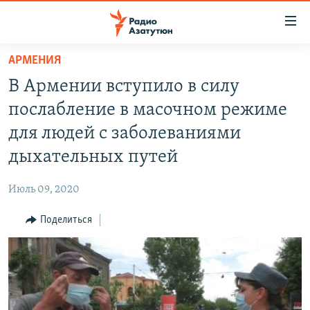
Ссылки
доступа
Перейти
АРМЕНИЯ
к
ГЛАВНАЯ
В Армении вступило в силу
основному
НОВОСТИ
содержанию
послабление в масочном режиме
ПОЛИТИКА
Перейти
для людей с заболеваниями
к
ОБЩЕСТВО
дыхательных путей
основной
ЭКОНОМИКА
навигации
Июль 09, 2020
Перейти
РЕГИОН
к
Поделиться
НАГОРНЫЙ КАРАБАХ
поиску
КУЛЬТУРА
СПОРТ
АРХИВ