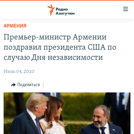
Ссылки
доступа
Перейти
АРМЕНИЯ
к
ГЛАВНАЯ
Премьер-министр Армении
основному
НОВОСТИ
содержанию
поздравил президента США по
ПОЛИТИКА
Перейти
случаю Дня независимости
к
ОБЩЕСТВО
основной
Июль 04, 2020
ЭКОНОМИКА
навигации
Перейти
Поделиться
РЕГИОН
к
НАГОРНЫЙ КАРАБАХ
поиску
КУЛЬТУРА
СПОРТ
АРХИВ