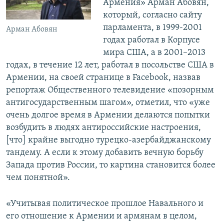
Армения» Арман Абовян,
который, согласно сайту
парламента, в 1999-2001
Арман Абовян
годах работал в Корпусе
мира США, а в 2001–2013
годах, в течение 12 лет, работал в посольстве США в
Армении, на своей странице в Facebook, назвав
репортаж Общественного телевидение «позорным
антигосударственным шагом», отметил, что «уже
очень долгое время в Армении делаются попытки
возбудить в людях антироссийские настроения,
[что] крайне выгодно турецко-азербайджанскому
тандему. А если к этому добавить вечную борьбу
Запада против России, то картина становится более
чем понятной».
«Учитывая политическое прошлое Навального и
его отношение к Армении и армянам в целом,