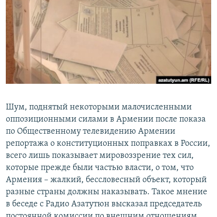
Հայերեն
English
Русский
Все сайты Радио Азатутюн
Шум, поднятый некоторыми малочисленными
оппозиционными силами в Армении после показа
по Общественному телевидению Армении
репортажа о конституционных поправках в России,
всего лишь показывает мировоззрение тех сил,
которые прежде были частью власти, о том, что
Армения – жалкий, бессловесный объект, который
разные страны должны наказывать. Такое мнение
в беседе с Радио Азатутюн высказал председатель
постоянной комиссии по внешним отношениям