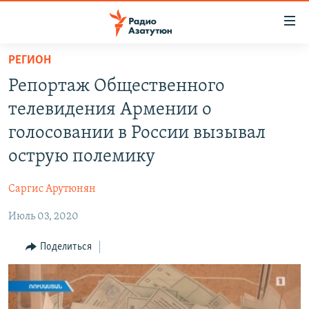
Ссылки
доступа
Перейти
РЕГИОН
к
ГЛАВНАЯ
Репортаж Общественного
основному
НОВОСТИ
содержанию
телевидения Армении о
ПОЛИТИКА
Перейти
голосовании в России вызывал
к
ОБЩЕСТВО
острую полемику
основной
ЭКОНОМИКА
навигации
Саргис Арутюнян
Перейти
РЕГИОН
к
Июль 03, 2020
НАГОРНЫЙ КАРАБАХ
поиску
КУЛЬТУРА
Поделиться
СПОРТ
АРХИВ