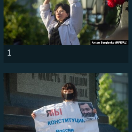
Հայերեն
English
Русский
Все сайты Радио Азатутюн
1