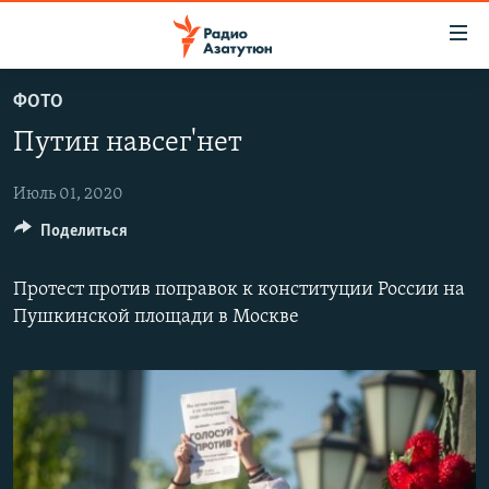
Ссылки
доступа
Перейти
ФОТО
к
ГЛАВНАЯ
Путин навсег'нет
основному
НОВОСТИ
содержанию
ПОЛИТИКА
Перейти
Июль 01, 2020
к
Поделиться
ОБЩЕСТВО
основной
ЭКОНОМИКА
навигации
Протест против поправок к конституции России на
Перейти
РЕГИОН
Пушкинской площади в Москве
к
НАГОРНЫЙ КАРАБАХ
поиску
КУЛЬТУРА
СПОРТ
АРХИВ