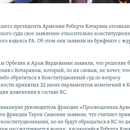
шего президента Армении Роберта Кочаряна отозвали
ного суда свое заявление относительно конституционн
ного кодекса РА. Об этом они заявили на брифинге с ж
м Орбелян и Арам Вардеванян заявили, что решение 
ния с Кочаряном, который, по их словам, не хочет, что
ибо обратиться в Конституционный суд по вопросу
ности принятых 22 июня парламентом изменений в К
их изменения в составе КС.
 накануне руководитель фракции «Просвещенная Ар
ен фракции Тарон Симонян заявили, что считают при
конституционными, но не будут обращаться в КС по 
 там рассматривается вопрос, касающийся Роберта Коч