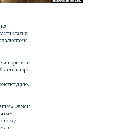
 из
ости статьи
урналистами
было принято
бы его вопрос
онституцию,
мения» Эдмон
нятые
данному
аряна.