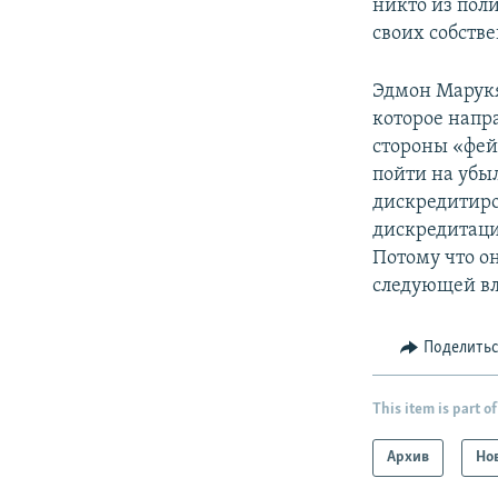
никто из пол
своих собств
Эдмон Марукя
которое напр
стороны «фей
пойти на убы
дискредитиро
дискредитаци
Потому что он
следующей вл
Поделить
This item is part of
Архив
Но