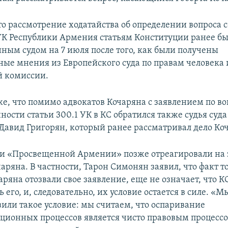
о рассмотрение ходатайства об определении вопроса с
 УК Республики Армения статьям Конституции ранее б
ным судом на 7 июля после того, как были получены
ные мнения из Европейского суда по правам человека 
й комиссии.
е, что помимо адвокатов Кочаряна с заявлением по во
ости статьи 300.1 УК в КС обратился также судья суд
авид Григорян, который ранее рассматривал дело Ко
и «Просвещенной Армении» позже отреагировали на 
аряна. В частности, Тарон Симонян заявил, что факт то
ряна отозвали свое заявление, еще не означает, что КС
 его, и, следовательно, их условие остается в силе. «
вили такое условие: мы считаем, что оспаривание
ционных процессов является чисто правовым процессо