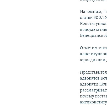
Напомним, чт
статьи 300.1
Конституцион
консультатив
Венецианско
Отметим такж
конституционн
юрисдикции Д
Представител
адвокатов Коч
адвокаты Коча
рассматривать
почему поста
антиконститу