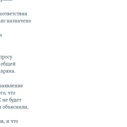
оответствия
ыло назначено
и
просу
а общей
чаряна.
заявление
го, что
 не будет
Мы объяснили,
м, и что