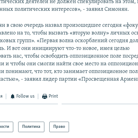
итических деятелей не должен спекулировать на этом, 
енных политических интересов», - заявил Симонян.
н в свою очередь назвал произошедшее сегодня «фок
авлено на то, чтобы вызвать «вторую волну» личных ос
ковых групп». «Первая волна оскорблений сегодня до
ль. И вот они инициируют что-то новое, имея целью
вать нас, чтобы освободить оппозиционное поле посре
и и чтобы они смогли найти свое место на оппозицион
и понимают, что тот, кто занимает оппозиционное поле
астью», - заявил лидер партии «Просвещенная Армен
ся
Follow us
Print
вости
Политика
Право