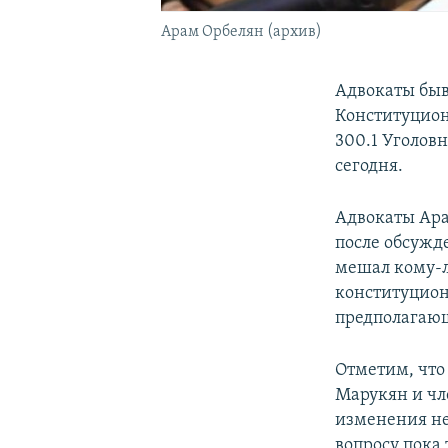
Арам Орбелян (архив)
Адвокаты быв
Конституцион
300.1 Уголов
сегодня.
Адвокаты Ара
после обсужде
мешал кому-л
конституцион
предполагающ
Отметим, что
Марукян и чл
изменения не
вопросу пока