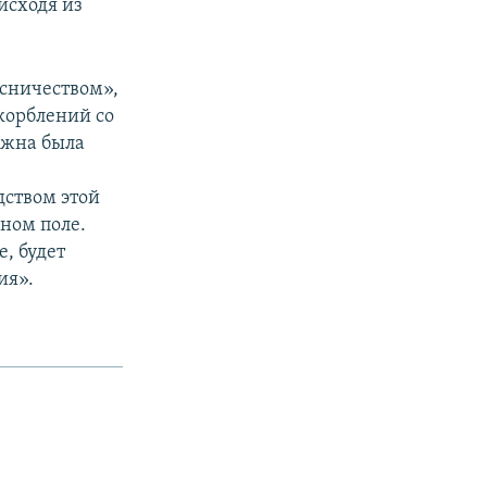
исходя из
усничеством»,
корблений со
лжна была
дством этой
ном поле.
, будет
ия».