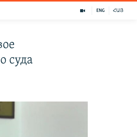
ENG
ՀԱՅ
вое
о суда