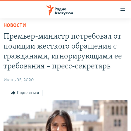
Ссылки
доступа
Перейти
НОВОСТИ
к
ГЛАВНАЯ
Премьер-министр потребовал от
основному
НОВОСТИ
содержанию
полиции жесткого обращения с
ПОЛИТИКА
Перейти
гражданами, игнорирующими ее
к
ОБЩЕСТВО
требования – пресс-секретарь
основной
ЭКОНОМИКА
навигации
Июнь 05, 2020
Перейти
РЕГИОН
к
Поделиться
НАГОРНЫЙ КАРАБАХ
поиску
КУЛЬТУРА
СПОРТ
АРХИВ