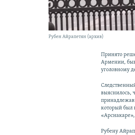
Рубен Айрапетян (архив)
Принято реше
Армении, быв
уголовному д
Следственны
выяснилось, 
принадлежавш
который был 
«Арснакаре»,
Рубену Айрап