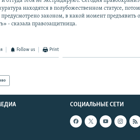
, и оттуда тебя не экстрадируют. Сегодня правоохрани
куратура находятся в полубожественном статусе, потом
о предусмотрено законом, в какой момент предъявить 
ть» - сказала правозащитница.
ся
Follow us
Print
аво
МЕДИА
СОЦИАЛЬНЫЕ СЕТИ