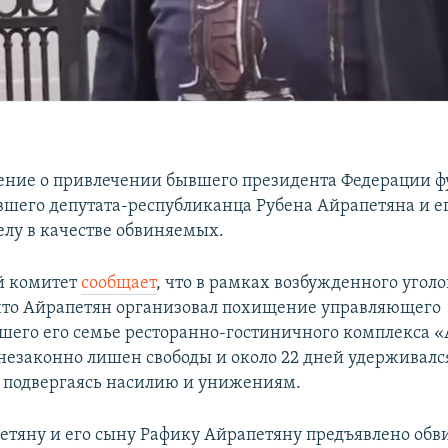
ние о привлечении бывшего президента Федерации ф
шего депутата-республиканца Рубена Айрапетяна и ег
елу в качестве обвиняемых.
й комитет
сообщает
, что в рамках возбужденного уголо
что Айрапетян организовал похищение управляющего
его его семье ресторанно-гостиничного комплекса «
незаконно лишен свободы и около 22 дней удерживалс
 подвергаясь насилию и унижениям.
етяну и его сыну Рафику Айрапетяну предъявлено обви