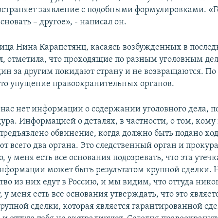
остраняет заявление с подобными формулировками. «Г
основать – другое», - написал он.
ца Нина Карапетянц, касаясь возбужденных в послед
л, отметила, что проходящие по разным уголовным д
ин за другим покидают страну и не возвращаются. По
это упущение правоохранительных органов.
з нас нет информации о содержании уголовного дела, п
ура. Информацией о деталях, в частности, о том, кому 
предъявлено обвинение, когда должно быть подано ход
ют всего два органа. Это следственный орган и прокура
, у меня есть все основания подозревать, что эта утеч
информации может быть результатом крупной сделки. Н
во из них едут в Россию, и мы видим, что оттуда нико
 у меня есть все основания утверждать, что это являет
крупной сделки, которая является гарантированной сде