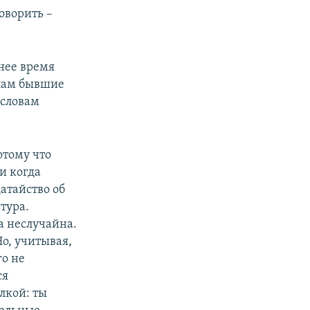
оворить –
нее время
елам бывшие
 словам
отому что
и когда
атайство об
тура.
ка неслучайна.
о, учитывая,
го не
ся
лкой: ты