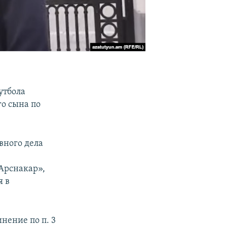
утбола
о сына по
вного дела
Арснакар»,
я в
нение по п. 3