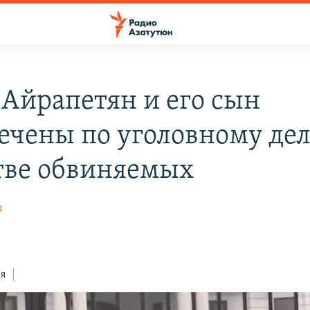
 Айрапетян и его сын
ечены по уголовному дел
тве обвиняемых
н
ся