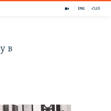
ENG
ՀԱՅ
у в