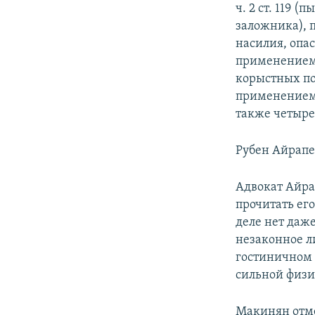
ч. 2 ст. 119 
заложника), п
насилия, опас
применением 
корыстных поб
применением 
также четыре
Рубен Айрапе
Адвокат Айра
прочитать его
деле нет даж
незаконное л
гостиничном
сильной физи
Макинян отме