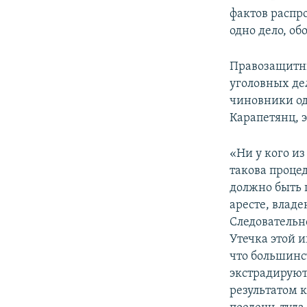
фактов распр
одно дело, об
Правозащитни
уголовных де
чиновники од
Карапетянц, 
«Ни у кого и
такова процед
должно быть 
аресте, владе
Следовательно
Утечка этой 
что большинст
экстрадируют,
результатом 