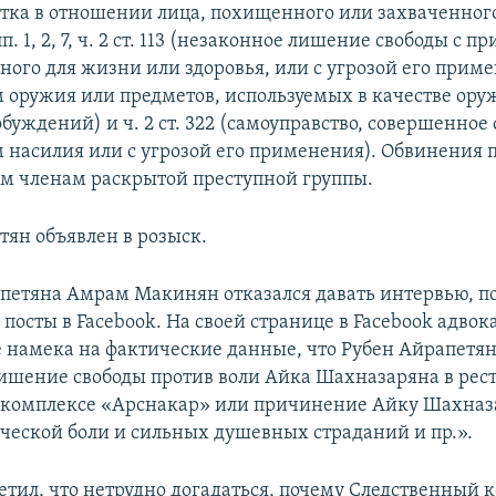
(пытка в отношении лица, похищенного или захваченног
п. 1, 2, 7, ч. 2 ст. 113 (незаконное лишение свободы с 
ного для жизни или здоровья, или с угрозой его приме
оружия или предметов, используемых в качестве оруж
уждений) и ч. 2 ст. 322 (самоуправство, совершенное 
насилия или с угрозой его применения). Обвинения 
м членам раскрытой преступной группы.
тян объявлен в розыск.
петяна Амрам Макинян отказался давать интервью, п
 посты в Facebook. На своей странице в Facebook адвок
е намека на фактические данные, что Рубен Айрапетя
ишение свободы против воли Айка Шахназаряна в рес
 комплексе «Арснакар» или причинение Айку Шахназ
ческой боли и сильных душевных страданий и пр.».
тил, что нетрудно догадаться, почему Следственный к