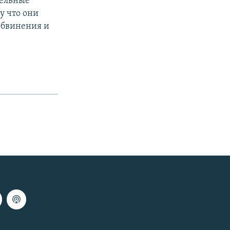
тельные
у что они
обвинения и