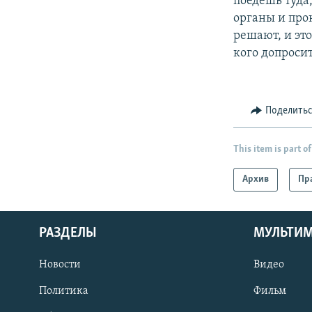
поедешь туда
органы и про
решают, и эт
кого допроси
Поделить
This item is part of
Архив
Пр
РАЗДЕЛЫ
МУЛЬТИ
Новости
Видео
Политика
Фильм