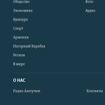
Общество
Фото
Экономика
Аудио
Культура
Спорт
Армения
Нагорный Карабах
Регион
В мире
Հայերեն
English
О НАС
Русский
Радио Азатутюн
Контакты
Все сайты Радио Азатутюн