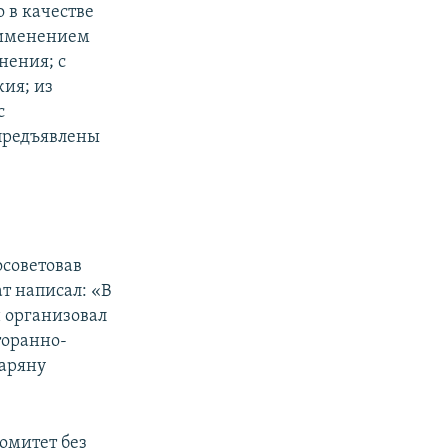
о в качестве
применением
нения; с
ия; из
с
предъявлены
осоветовав
ат написал: «В
н организовал
торанно-
аряну
омитет без