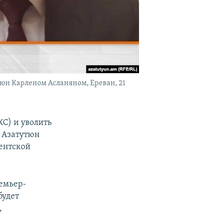
юн Карленом Асланяном, Ереван, 21
КС) и уволить
о Азатутюн
ентской
ремьер-
будет
,