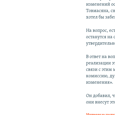
изменений ос
Товмасяна, сн
хотел бы забе
На вопрос, ес
останутся на 
утвердительно
В ответ на в
реализации эт
связи с этим
комиссию, ду
изменения».
Он добавил, 
они внесут эт