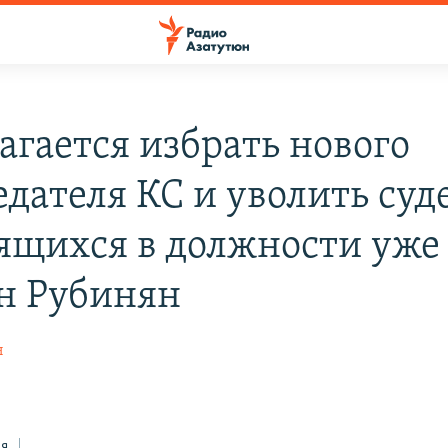
агается избрать нового
дателя КС и уволить суд
ящихся в должности уже 
ен Рубинян
н
ся