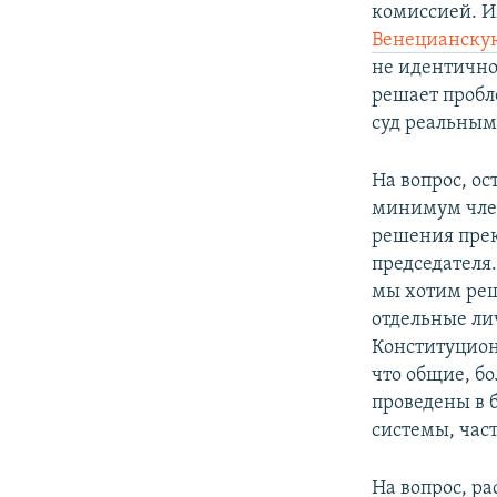
комиссией. И
Венецианску
не идентично
решает пробл
суд реальным
На вопрос, ос
минимум член
решения прек
председателя.
мы хотим реш
отдельные ли
Конституцион
что общие, б
проведены в 
системы, час
На вопрос, ра