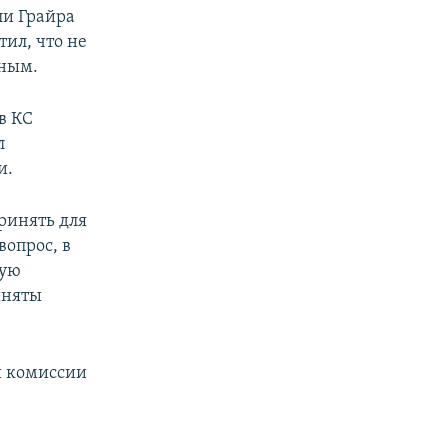
ли Грайра
тил, что не
тным.
в КС
л
и.
ринять для
вопрос, в
кую
иняты
й комиссии