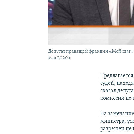
Депутат правящей фракции «Мой шаг» Р
мая 2020 г.
Предлагается 
судей, находя
сказал депут
комиссии по
На замечание 
министра, уже
разрешен не 