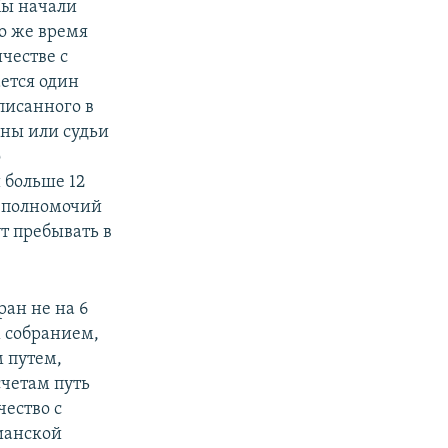
Мы начали
о же время
честве с
ется один
писанного в
ены или судьи
о
 больше 12
к полномочий
ут пребывать в
ран не на 6
м собранием,
 путем,
счетам путь
чество с
ианской