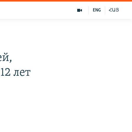
ENG
ՀԱՅ
ей,
12 лет