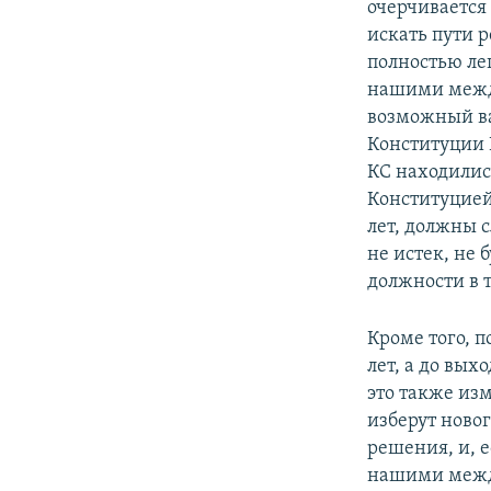
очерчивается
искать пути 
полностью ле
нашими между
возможный ва
Конституции К
КС находились
Конституцией.
лет, должны 
не истек, не 
должности в т
Кроме того, п
лет, а до вых
это также из
изберут новог
решения, и, е
нашими межд