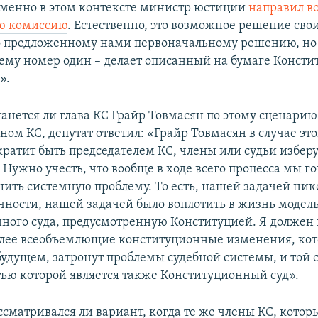
менно в этом контексте министр юстиции
направил в
ю комиссию
. Естественно, это возможное решение св
 предложенному нами первоначальному решению, но о
ему номер один – делает описанный на бумаге Конст
».
танется ли глава КС Грайр Товмасян по этому сценарию
ом КС, депутат ответил: «Грайр Товмасян в случае это
ратит быть председателем КС, члены или судьи изберу
 Нужно учесть, что вообще в ходе всего процесса мы го
ить системную проблему. То есть, нашей задачей ник
чности, нашей задачей было воплотить в жизнь модел
ного суда, предусмотренную Конституцией. Я должен 
олее всеобъемлющие конституционные изменения, кот
будущем, затронут проблемы судебной системы, и той 
тью которой является также Конституционный суд».
ссматривался ли вариант, когда те же члены КС, котор