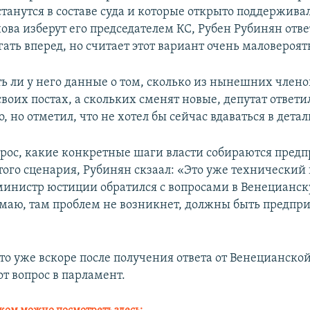
танутся в составе суда и которые открыто поддержива
ова изберут его председателем КС, Рубен Рубинян отве
гать вперед, но считает этот вариант очень маловероя
ть ли у него данные о том, сколько из нынешних члено
своих постах, а скольких сменят новые, депутат ответи
, но отметил, что не хотел бы сейчас вдаваться в детал
опрос, какие конкретные шаги власти собираются предп
ого сценария, Рубинян скзаал: «Это уже технический 
 министр юстиции обратился с вопросами в Венецианс
маю, там проблем не возникнет, должны быть предпр
что уже вскоре после получения ответа от Венецианско
от вопрос в парламент.