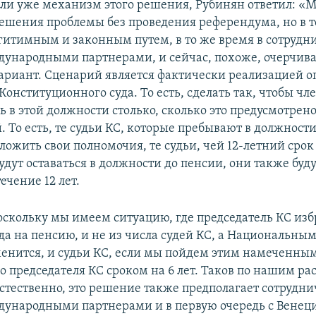
 ли уже механизм этого решения, Рубинян ответил: «
решения проблемы без проведения референдума, но в т
гитимным и законным путем, в то же время в сотрудни
народными партнерами, и сейчас, похоже, очерчива
риант. Сценарий является фактически реализацией о
онституционного суда. То есть, сделать так, чтобы чл
 в этой должности столько, сколько это предусмотрен
 То есть, те судьи КС, которые пребывают в должности
сложить свои полномочия, те судьи, чей 12-летний сро
будут оставаться в должности до пенсии, они также буд
ечение 12 лет.
оскольку мы имеем ситуацию, где председатель КС изб
ода на пенсию, и не из числа судей КС, а Национальны
менится, и судьи КС, если мы пойдем этим намеченным
о председателя КС сроком на 6 лет. Таков по нашим ра
стественно, это решение также предполагает сотрудни
ународными партнерами и в первую очередь с Венец