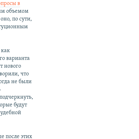
опросы в
оим объемом
но, по сути,
итуционным
 как
го варианта
т нового
ворили, что
огда не были
ь
подчеркнуть,
орые будут
судебной
ые после этих