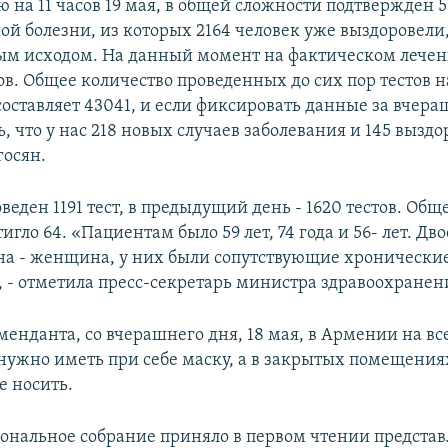
 на 11 часов 19 мая, в общей сложности подтвержден 
й болезни, из которых 2164 человек уже выздоровели, 
ым исходом. На данный момент на фактическом лечен
ов. Общее количество проведенных до сих пор тестов н
составляет 43041, и если фиксировать данные за вчера
, что у нас 218 новых случаев заболевания и 145 вызд
госян.
веден 1191 тест, в предыдущий день - 1620 тестов. Общ
гло 64. «Пациентам было 59 лет, 74 года и 56- лет. Дво
а - женщина, у них были сопутствующие хронически
, - отметила пресс-секретарь министра здравоохранен
енданта, со вчерашнего дня, 18 мая, в Армении на в
нужно иметь при себе маску, а в закрытых помещения
е носить.
ональное собрание приняло в первом чтении предста