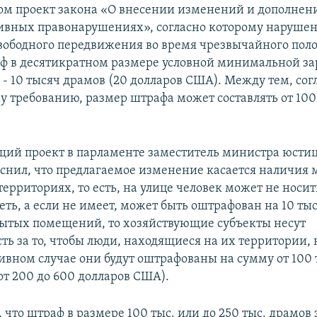
ом проект закона «О внесении изменений и дополнени
вных правонарушениях», согласно которому наруше
вободного передвижения во время чрезвычайного пол
аф в десятикратном размере условной минимальной з
ь - 10 тысяч драмов (20 долларов США). Между тем, сог
 требованию, размер штрафа может составлять от 100 
ий проект в парламенте заместитель министра юстиц
снил, что предлагаемое изменение касается наличия 
ерриториях, то есть, на улице человек может не носит
ть, а если не имеет, может быть оштрафован на 10 тыс
рытых помещений, то хозяйствующие субъекты несут
ть за то, чтобы люди, находящиеся на их территории,
ивном случае они будут оштрафованы на сумму от 100 
от 200 до 600 долларов США).
что штраф в размере 100 тыс. или до 250 тыс. драмов 