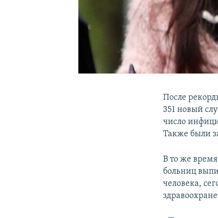
После рекорд
351 новый сл
число инфици
Также были з
В то же врем
больниц выпи
человека, се
здравоохране