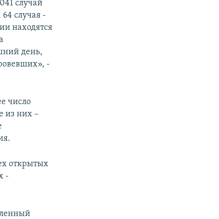
5041 случай
64 случая -
ии находятся
а
шний день,
оровевших», -
ее число
е из них –
е
ия.
сех открытых
х -
вленный