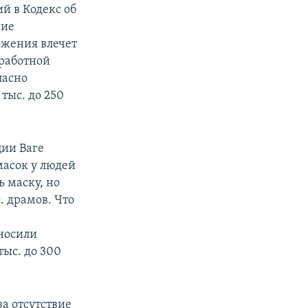
й в Кодекс об
ние
ожения влечет
аработной
ласно
тыс. до 250
ии Ваге
масок у людей
ь маску, но
. драмов. Что
 носили
тыс. до 300
за отсутствие