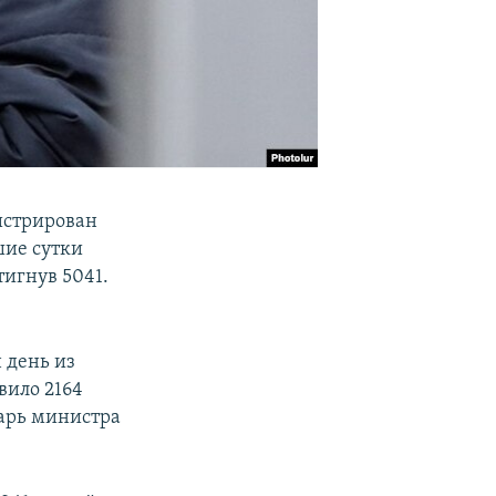
истрирован
шие сутки
тигнув 5041.
 день из
вило 2164
тарь министра