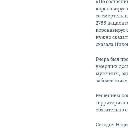
«По состоянию
коронавирусно
со смертельн
2788 пациент
коронавирус 
нужно сказать
сказала Нико
Вчера был про
умерших дости
мужчины, одн
заболевания»
Решением ком
территориях 
обязательно е
Сегодня Наци