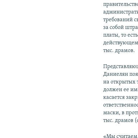
правительств
администрати
требований с
за собой штр
платы, то ест
действующему
тыс. драмов.
Представляющ
Даниелян поя
на открытых т
должен ее име
касается зак
ответственнос
маски, в прот
тыс. драмов (
«Мы считаем, 