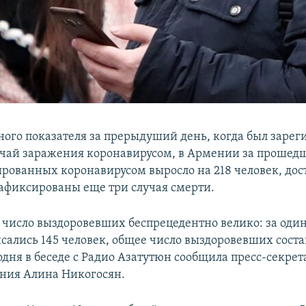
ного показателя за прерыдуший день, когда был зарег
учай заражения коронавирусом, в Армении за прошед
рованных коронавирусом выросло на 218 человек, дос
афиксированы еще три случая смерти.
я число выздоровевших беспрецедентно велико: за один
сались 145 человек, общее число выздоровевших соста
годня в беседе с Радио Азатутюн сообщила пресс-секре
ния Алина Никогосян.