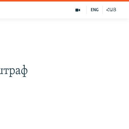
ENG
ՀԱՅ
штраф