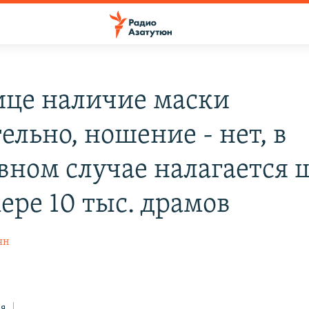
ице наличие маски
ельно, ношение - нет, в
вном случае налагается 
ере 10 тыс. драмов
ян
ся