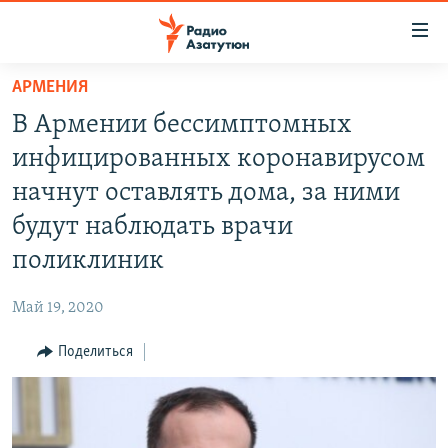
Ссылки
доступа
Перейти
АРМЕНИЯ
к
ГЛАВНАЯ
В Армении бессимптомных
основному
НОВОСТИ
содержанию
инфицированных коронавирусом
ПОЛИТИКА
Перейти
начнут оставлять дома, за ними
к
ОБЩЕСТВО
будут наблюдать врачи
основной
ЭКОНОМИКА
навигации
поликлиник
Перейти
РЕГИОН
к
Май 19, 2020
НАГОРНЫЙ КАРАБАХ
поиску
Поделиться
КУЛЬТУРА
СПОРТ
АРХИВ