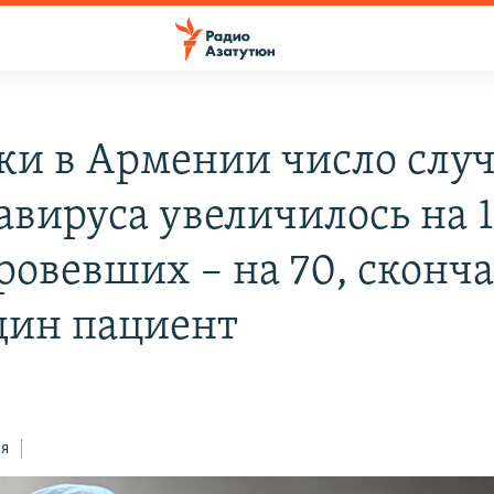
тки в Армении число слу
авируса увеличилось на 1
ровевших – на 70, сконч
дин пациент
ся