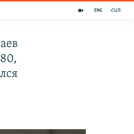
ENG
ՀԱՅ
чаев
80,
ался