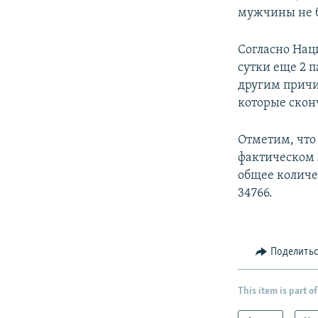
мужчины не б
Согласно Нац
сутки еще 2 
другим причи
которые скон
Отметим, что
фактическом л
общее количе
34766.
Поделить
This item is part of