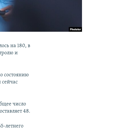
ось на 180, в
тролю и
по состоянию
и сейчас
общее число
ставляет 48.
65-летнего