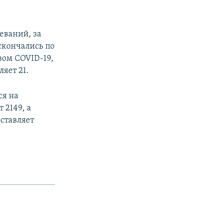
еваний, за
скончались по
зом COVID-19,
яет 21.
ся на
 2149, а
ставляет