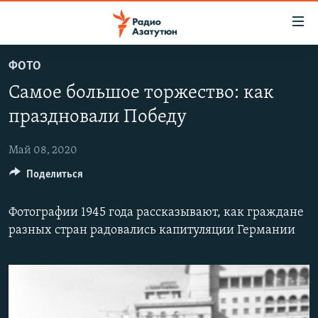
Ссылки
доступа
Перейти
ФОТО
к
ГЛАВНАЯ
Самое большое торжество: как
основному
НОВОСТИ
содержанию
праздновали Победу
ПОЛИТИКА
Перейти
к
Май 08, 2020
ОБЩЕСТВО
основной
Поделиться
ЭКОНОМИКА
навигации
Перейти
РЕГИОН
Фотографии 1945 года рассказывают, как граждане
к
НАГОРНЫЙ КАРАБАХ
разных стран радовались капитуляции Германии
поиску
КУЛЬТУРА
СПОРТ
АРХИВ