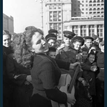
Հայերեն
English
Русский
Все сайты Радио Азатутюн