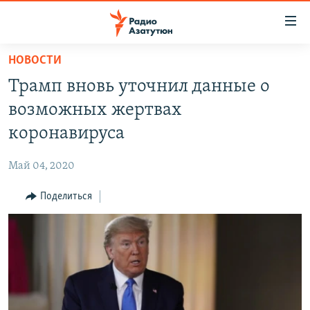
Ссылки
доступа
Перейти
НОВОСТИ
к
ГЛАВНАЯ
Трамп вновь уточнил данные о
основному
НОВОСТИ
содержанию
возможных жертвах
ПОЛИТИКА
Перейти
коронавируса
к
ОБЩЕСТВО
основной
Май 04, 2020
ЭКОНОМИКА
навигации
Перейти
Поделиться
РЕГИОН
к
НАГОРНЫЙ КАРАБАХ
поиску
КУЛЬТУРА
СПОРТ
АРХИВ