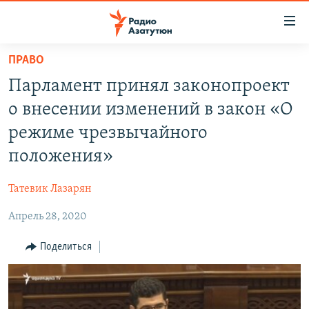
Ссылки
доступа
Перейти
ПРАВО
к
ГЛАВНАЯ
Парламент принял законопроект
основному
НОВОСТИ
содержанию
о внесении изменений в закон «О
ПОЛИТИКА
Перейти
режиме чрезвычайного
к
ОБЩЕСТВО
положения»
основной
ЭКОНОМИКА
навигации
Татевик Лазарян
Перейти
РЕГИОН
к
Апрель 28, 2020
НАГОРНЫЙ КАРАБАХ
поиску
КУЛЬТУРА
Поделиться
СПОРТ
АРХИВ