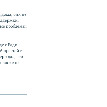
 дома, они не
оддержки.
ные проблемы,
де с Радио
й простой и
ерждал, что
и также не