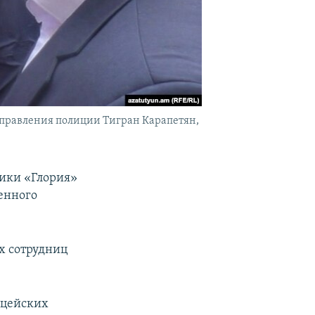
управления полиции Тигран Карапетян,
рики «Глория»
енного
х сотрудниц
ицейских