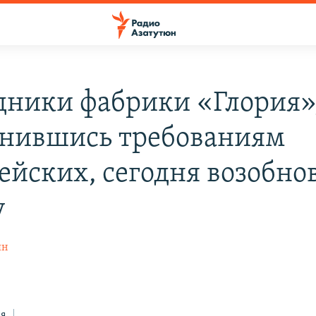
дники фабрики «Глория»,
нившись требованиям
ейских, сегодня возобно
у
ян
ся