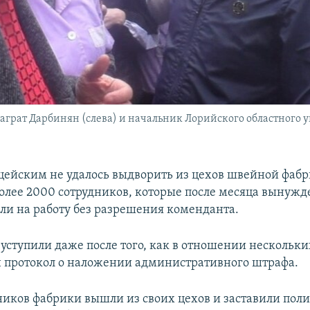
грат Дарбинян (слева) и начальник Лорийского областного 
цейским не удалось выдворить из цехов швейной фаб
более 2000 сотрудников, которые после месяца вынужд
ли на работу без разрешения коменданта.
ступили даже после того, как в отношении нескольки
н протокол о наложении административного штрафа.
ников фабрики вышли из своих цехов и заставили пол