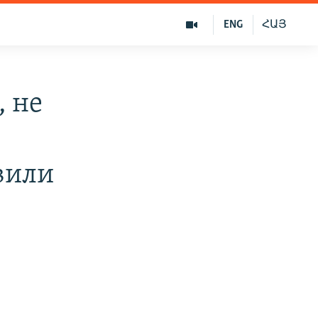
ENG
ՀԱՅ
 не
вили