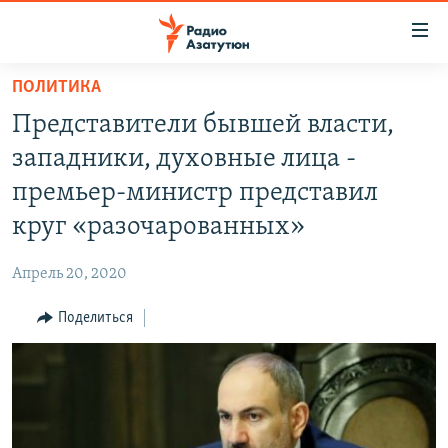
Ссылки
доступа
Перейти
ПОЛИТИКА
к
ГЛАВНАЯ
Представители бывшей власти,
основному
НОВОСТИ
содержанию
западники, духовные лица -
ПОЛИТИКА
Перейти
премьер-министр представил
к
ОБЩЕСТВО
круг «разочарованных»
основной
ЭКОНОМИКА
навигации
Апрель 20, 2020
Перейти
РЕГИОН
к
Поделиться
НАГОРНЫЙ КАРАБАХ
поиску
КУЛЬТУРА
СПОРТ
АРХИВ