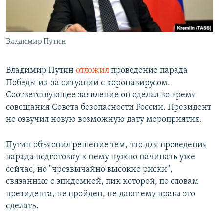
Հայերեն
English
Владимир Путин
Русский
Владимир Путин
отложил
проведение парада
Все сайты Радио Азатутюн
Победы из-за ситуации с коронавирусом.
Соответствующее заявление он сделал во время
совещания Совета безопасности России. Президент
не озвучил новую возможную дату мероприятия.
Путин объяснил решение тем, что для проведения
парада подготовку к нему нужно начинать уже
сейчас, но "чрезвычайно высокие риски",
связанные с эпидемией, пик которой, по словам
президента, не пройден, не дают ему права это
сделать.