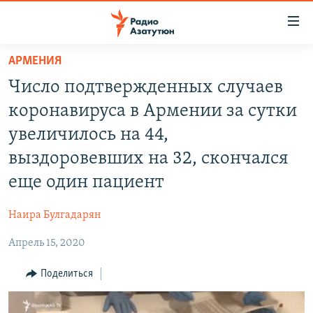
Ссылки
доступа
Перейти
АРМЕНИЯ
к
ГЛАВНАЯ
Число подтвержденных случаев
основному
НОВОСТИ
содержанию
коронавируса в Армении за сутки
ПОЛИТИКА
Перейти
увеличилось на 44,
к
ОБЩЕСТВО
выздоровевших на 32, скончался
основной
ЭКОНОМИКА
навигации
еще один пациент
Перейти
РЕГИОН
к
Наира Булгадарян
НАГОРНЫЙ КАРАБАХ
поиску
Апрель 15, 2020
КУЛЬТУРА
Поделиться
СПОРТ
АРХИВ