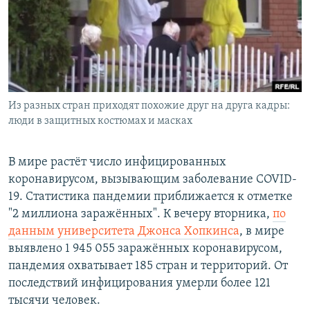
Հայերեն
English
Русский
Из разных стран приходят похожие друг на друга кадры:
Все сайты Радио Азатутюн
люди в защитных костюмах и масках
В мире растёт число инфицированных
коронавирусом, вызывающим заболевание COVID-
19. Статистика пандемии приближается к отметке
"2 миллиона заражённых". К вечеру вторника,
по
данным университета Джонса Хопкинс
а
, в мире
выявлено 1 945 055 заражённых коронавирусом,
пандемия охватывает 185 стран и территорий. От
последствий инфицирования умерли более 121
тысячи человек.