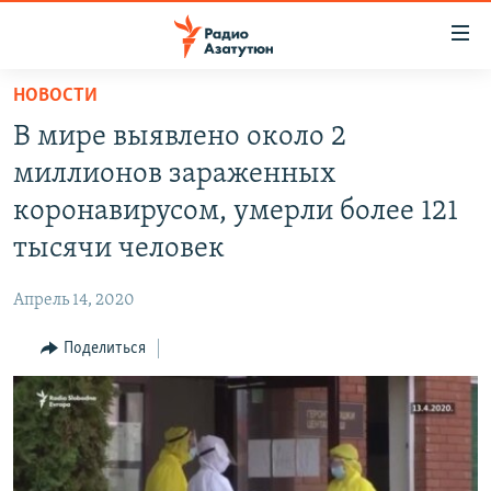
Ссылки
доступа
Перейти
НОВОСТИ
к
ГЛАВНАЯ
В мире выявлено около 2
основному
НОВОСТИ
содержанию
миллионов зараженных
ПОЛИТИКА
Перейти
коронавирусом, умерли более 121
к
ОБЩЕСТВО
тысячи человек
основной
ЭКОНОМИКА
навигации
Апрель 14, 2020
Перейти
РЕГИОН
к
Поделиться
НАГОРНЫЙ КАРАБАХ
поиску
КУЛЬТУРА
СПОРТ
АРХИВ