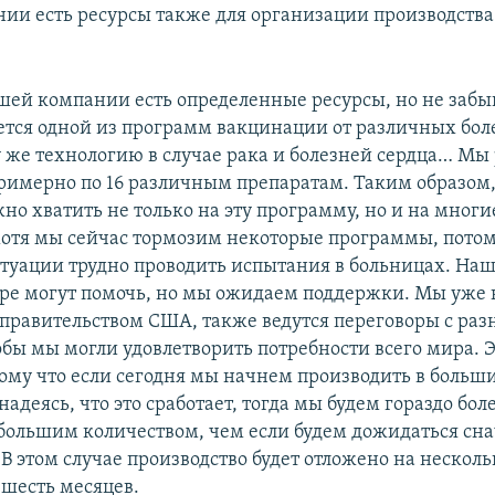
ии есть ресурсы также для организации производства
ашей компании есть определенные ресурсы, но не забыв
ется одной из программ вакцинации от различных бо
у же технологию в случае рака и болезней сердца… Мы
имерно по 16 различным препаратам. Таким образом
но хватить не только на эту программу, но и на многи
отя мы сейчас тормозим некоторые программы, потом
уации трудно проводить испытания в больницах. Наш
ре могут помочь, но мы ожидаем поддержки. Мы уже 
 правительством США, также ведутся переговоры с ра
обы мы могли удовлетворить потребности всего мира. Э
ому что если сегодня мы начнем производить в больш
надеясь, что это сработает, тогда мы будем гораздо бол
 большим количеством, чем если будем дожидаться сн
. В этом случае производство будет отложено на нескол
 шесть месяцев.