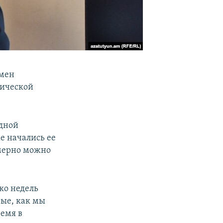
смен
гической
рдной
е начались ее
имерно можно
ко недель
рые, как мы
ремя в