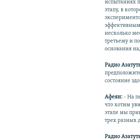
испытаниях п
этапу, в кот
эксперименто
эффективным 
несколько мес
третьему и по
основания над
Радио Азатут
предположите
состояние здо
Афеян:
- На 
что хотим уви
этапе мы при
трех разных 
Радио Азатут