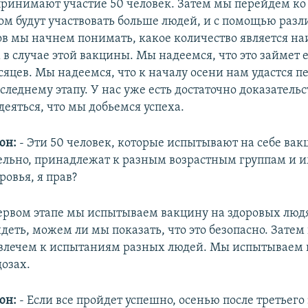
ринимают участие 50 человек. Затем мы перейдем ко
ором будут участвовать больше людей, и с помощью раз
в мы начнем понимать, какое количество является на
в случае этой вакцины. Мы надеемся, что это займет 
яцев. Мы надеемся, что к началу осени нам удастся п
следнему этапу. У нас уже есть достаточно доказатель
еяться, что мы добьемся успеха.
юн:
- Эти 50 человек, которые испытывают на себе вак
льно, принадлежат к разным возрастным группам и 
ровья, я прав?
первом этапе мы испытываем вакцину на здоровых люд
деть, можем ли мы показать, что это безопасно. Затем
влечем к испытаниям разных людей. Мы испытываем 
дозах.
юн:
- Если все пройдет успешно, осенью после третьего 