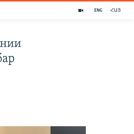
ENG
ՀԱՅ
ании
бар