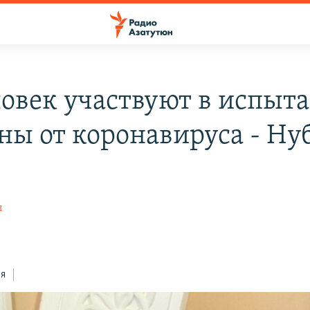
ловек участвуют в испыт
ны от коронавируса - Ну
н
н
ся