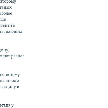
 второму
личных
иболее
еще
ерейти к
ств, дающих
цину,
имеют разное
ях, потому
 на втором
вакцину в
этапа у