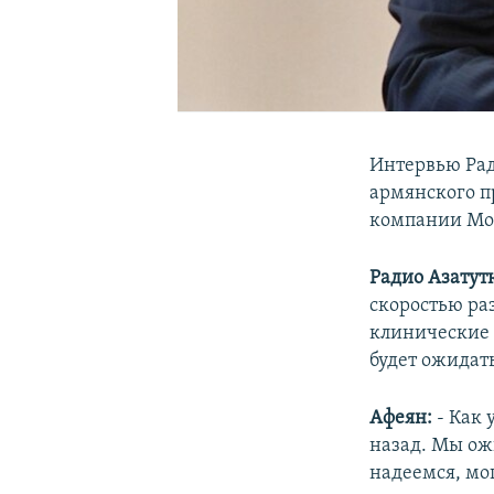
Интервью Рад
армянского п
компании Mod
Радио Азатут
скоростью ра
клинические 
будет ожидать
Афеян:
- Как
назад. Мы ожи
надеемся, мог