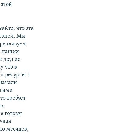
 этой
айте, что эта
лезней. Мы
 реализуем
, наших
е другие
у что в
и ресурсы в
начали
зными
то требует
их
ее готовы
ачала
ько месяцев,