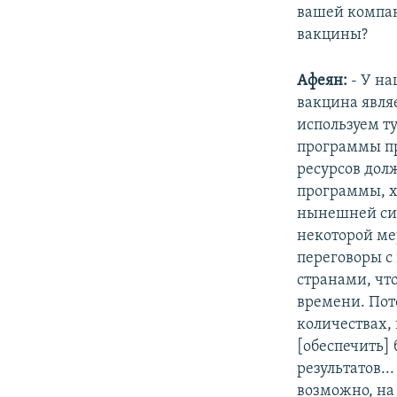
вашей компан
вакцины?
Афеян:
- У н
вакцина явля
используем т
программы пр
ресурсов долж
программы, х
нынешней сит
некоторой ме
переговоры с
странами, чт
времени. Пот
количествах, 
[обеспечить]
результатов..
возможно, на