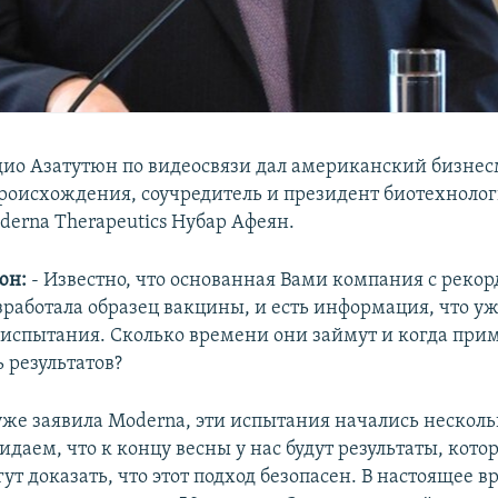
ио Азатутюн по видеосвязи дал американский бизне
роисхождения, соучредитель и президент биотехноло
erna Therapeutics Нубар Афеян.
юн:
- Известно, что основанная Вами компания с реко
зработала образец вакцины, и есть информация, что уж
испытания. Сколько времени они займут и когда пр
 результатов?
 уже заявила Moderna, эти испытания начались несколь
даем, что к концу весны у нас будут результаты, кото
ут доказать, что этот подход безопасен. В настоящее в