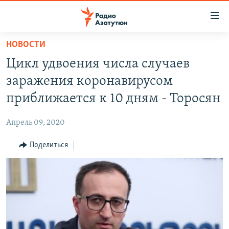
Ссылки
доступа
Перейти
НОВОСТИ
к
ГЛАВНАЯ
Цикл удвоения числа случаев
основному
НОВОСТИ
содержанию
заражения коронавирусом
ПОЛИТИКА
Перейти
приближается к 10 дням - Торосян
к
ОБЩЕСТВО
основной
Апрель 09, 2020
ЭКОНОМИКА
навигации
Перейти
Поделиться
РЕГИОН
к
НАГОРНЫЙ КАРАБАХ
поиску
КУЛЬТУРА
СПОРТ
АРХИВ