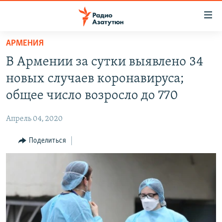
Ссылки
доступа
Перейти
АРМЕНИЯ
к
ГЛАВНАЯ
В Армении за сутки выявлено 34
основному
НОВОСТИ
содержанию
новых случаев коронавируса;
ПОЛИТИКА
Перейти
общее число возросло до 770
к
ОБЩЕСТВО
основной
Апрель 04, 2020
ЭКОНОМИКА
навигации
Перейти
Поделиться
РЕГИОН
к
НАГОРНЫЙ КАРАБАХ
поиску
КУЛЬТУРА
СПОРТ
АРХИВ