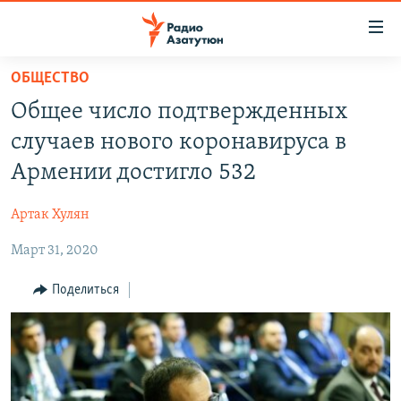
Ссылки
доступа
Перейти
ОБЩЕСТВО
к
ГЛАВНАЯ
Общее число подтвержденных
основному
НОВОСТИ
содержанию
случаев нового коронавируса в
ПОЛИТИКА
Перейти
Армении достигло 532
к
ОБЩЕСТВО
основной
Артак Хулян
ЭКОНОМИКА
навигации
Перейти
Март 31, 2020
РЕГИОН
к
НАГОРНЫЙ КАРАБАХ
Поделиться
поиску
КУЛЬТУРА
СПОРТ
АРХИВ