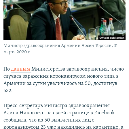
Հայերեն
English
Русский
Министр здравоохранения Армении Арсен Торосян, 31
Все сайты Радио Азатутюн
марта 2020 г.
По
данным
Министерства здравоохранения, число
случаев заражения коронавирусом нового типа в
Армении за сутки увеличилось на 50, достигнув
532.
Пресс-секретарь министра здравоохранения
Алина Никогосян на своей странице в Facebook
сообщила, что из 50 выявленных лиц с
коронавирусом 23 уже находились на карантине, а