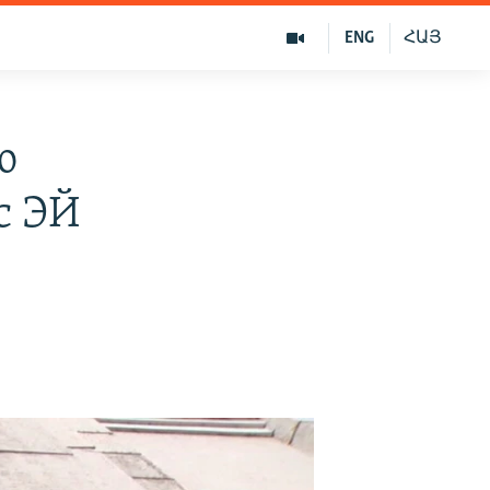
ENG
ՀԱՅ
ю
с ЭЙ