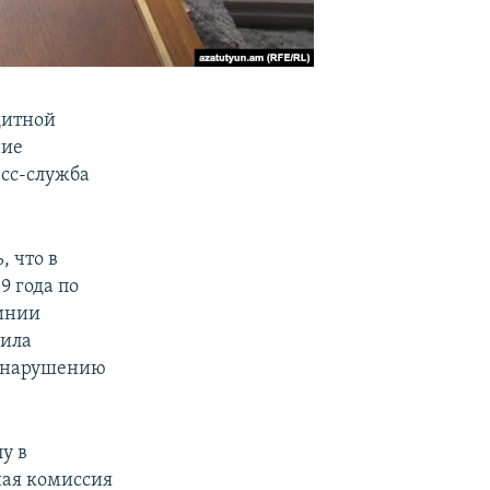
дитной
ние
есс-служба
 что в
9 года по
линии
шила
к нарушению
у в
ная комиссия