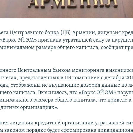
ета Центрального банка (ЦБ) Армении, лицензия кре
«Варкс ЭЙ ЭМ» признана утратившей силу за наруше
 минимальном размере общего капитала, сообщает пр
денного Центральным банком мониторинга выяснилось,
тчетах, представленных в ЦБ компанией с декабря 201
года, отображены не внушающие доверия данные по 
бщего капитала. Выяснилось, что «Варкс ЭЙ ЭМ» нару
инимального размера общего капитала, что привело 
едитных организациях».
ния лицензии кредитной организации утратившей сил
м законом порядке будет сформирована ликвидацион