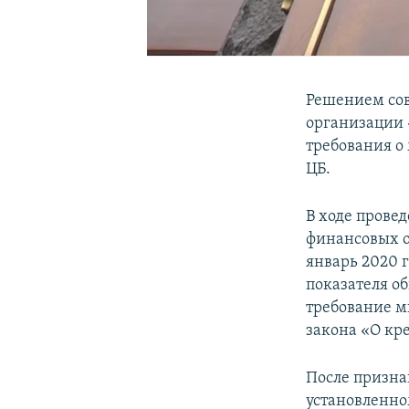
Решением сов
организации 
требования о
ЦБ.
В ходе прове
финансовых о
январь 2020 
показателя о
требование м
закона «О кр
После призна
установленно