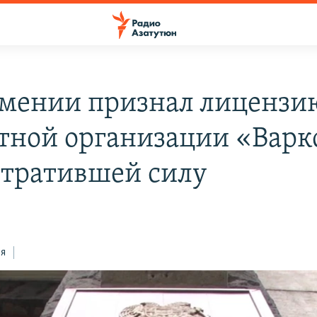
мении признал лицензи
тной организации «Варк
тратившей силу
ся