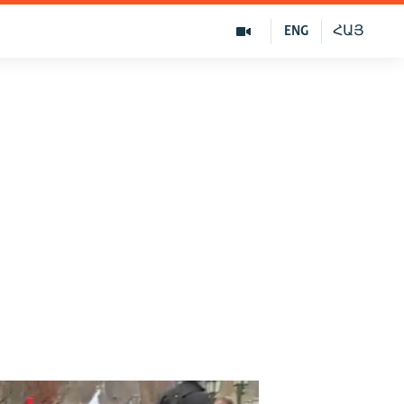
ENG
ՀԱՅ