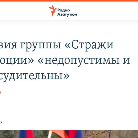
вия группы «Стражи
юции» «недопустимы и
судительны»
н
ся