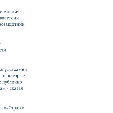
ие мнения
вается ли
авозащитник
е
сти
орпус стражей
ан, которые
е публично
», - сказал
ю. ««Стражи