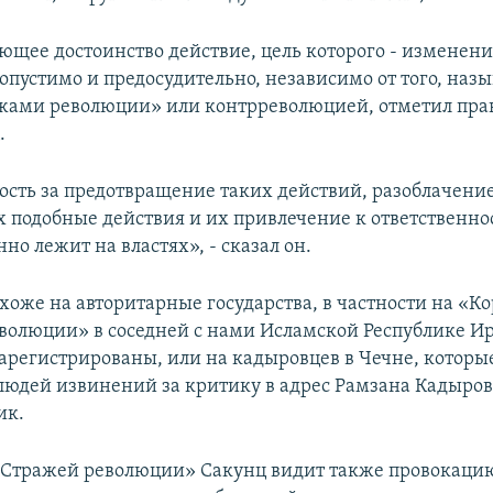
щее достоинство действие, цель которого - изменен
опустимо и предосудительно, независимо от того, назы
жами революции» или контрреволюцией, отметил пр
.
ость за предотвращение таких действий, разоблачени
подобные действия и их привлечение к ответственно
но лежит на властях», - сказал он.
хоже на авторитарные государства, в частности на «К
волюции» в соседней с нами Исламской Республике Ир
арегистрированы, или на кадыровцев в Чечне, которы
 людей извинений за критику в адрес Рамзана Кадырова
ик.
«Стражей революции» Сакунц видит также провокаци