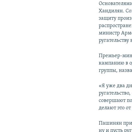
Основателями
Хандилян. Со
защиту произ
распростране
министр Арме
ругательству 
Премьер-мин
кампанию в од
группы, назв
«Я уже два д
ругательство
совершают под
делают это от
Пашинян приз
ну и пусть ру