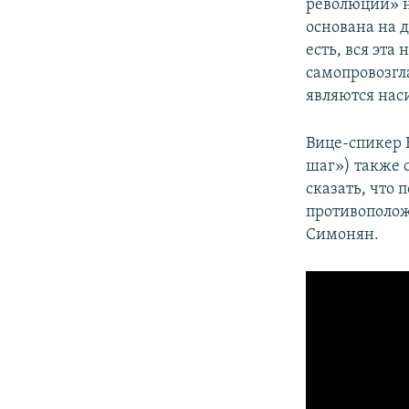
революции» н
основана на 
есть, вся эта
самопровозгл
являются нас
Вице-спикер 
шаг») также 
сказать, что
противополож
Симонян.