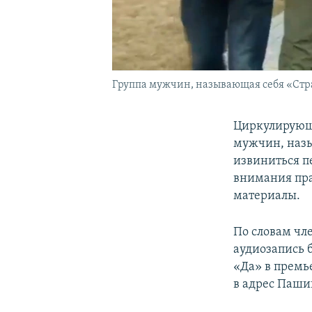
Группа мужчин, называющая себя «Ст
Циркулирующе
мужчин, назы
извиниться п
внимания пра
материалы.
По словам чле
аудиозапись 
«Да» в премь
в адрес Паши