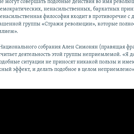
е могут совершать подобные действия во имя революц
демократических, ненасильственных, бархатных прин
 ненасильственная философия входит в противоречие с
ашенной группы «Стражи революции», которые полно
илием».
Национального собрания Ален Симонян (правящая ф
считает деятельность этой группы неприемлемой. «Я 
 подобные ситуации не приносят никакой пользы и име
ный эффект, и делать подобное в целом неприемлемо»,