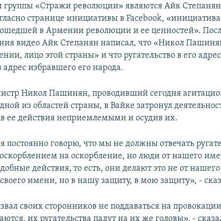
 группы «Стражи революции» являются Айк Степанян 
гласно странице инициативы в Facebook, «инициатива
ошедшей в Армении революции и ее ценностей». Пос
ния видео Айк Степанян написал, что «Никол Пашиня
нии, лицо этой страны» и что ругательство в его адре
в адрес избравшего его народа.
истр Никол Пашинян, проводивший сегодня агитаци
ной из областей страны, в Вайке затронул деятельнос
ав ее действия неприемлемыми и осудив их.
ня постоянно говорю, что мы не должны отвечать ругат
, оскорблением на оскорбление, но люди от нашего име
обные действия, то есть, они делают это не от нашег
 своего имени, но в нашу защиту, в мою защиту», - ск
вал своих сторонников не поддаваться на провокации
гаются, их ругательства падут на их же головы», - сказа