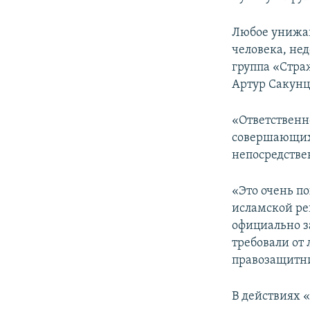
Любое унижаю
человека, нед
группа «Стра
Артур Сакунц
«Ответственн
совершающих 
непосредствен
«Это очень по
исламской ре
официально з
требовали от
правозащитн
В действиях 