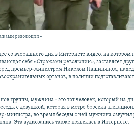
ражами революции»
е со вчерашнего дня в Интернете видео, на котором 
вающая себя «Стражами революции», заставляет дру
еред премьер-министром Николом Пашиняном, находи
воохранительных органов, в полиции подготавливают
нов группы, мужчина - это тот человек, который на дн
беседы с девушкой, которая в метро бросила агитацио
ер-министра, во время беседы с ней мужчина озвучил 
няна. Эта аудиозапись также появилась в Интернете.