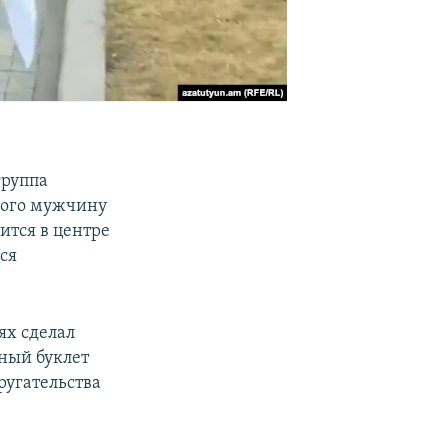
группа
гого мужчину
тся в центре
ся
ях сделал
нный буклет
ругательства