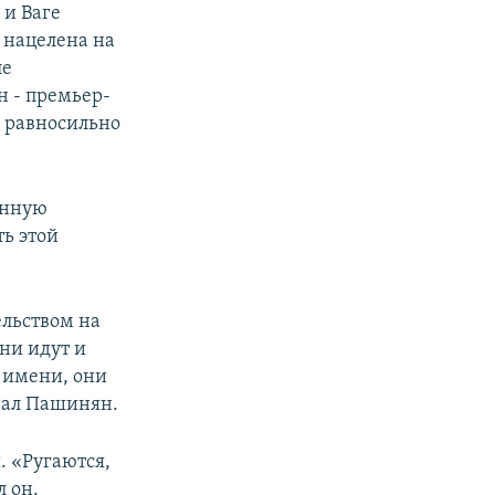
и Ваге
 нацелена на
ле
н - премьер-
с равносильно
онную
ть этой
ельством на
ни идут и
о имени, они
азал Пашинян.
. «Ругаются,
л он.