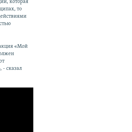
ии, которая
ципах, то
 действиями
стью
ракция «Мой
должен
ют
 - сказал