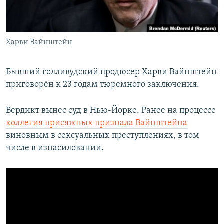
Հայերեն
English
Харви Вайнштейн
Русский
Бывший голливудский продюсер Харви Вайнштейн
Все сайты Радио Азатутюн
приговорён к 23 годам тюремного заключения.
Вердикт вынес суд в Нью-Йорке. Ранее на процессе
коллегия присяжных признала Вайнштейна
виновным в сексуальных преступлениях, в том
числе в изнасиловании.