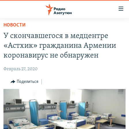
Ссылки
доступа
Перейти
НОВОСТИ
к
ГЛАВНАЯ
У скончавшегося в медцентре
основному
НОВОСТИ
содержанию
«Астхик» гражданина Армении
ПОЛИТИКА
Перейти
коронавирус не обнаружен
к
ОБЩЕСТВО
основной
Февраль 27, 2020
ЭКОНОМИКА
навигации
Перейти
Поделиться
РЕГИОН
к
НАГОРНЫЙ КАРАБАХ
поиску
КУЛЬТУРА
СПОРТ
АРХИВ