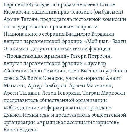
Европейск4ом суде по правам человека Егише
Киракосян, защитник прав человека (омбудсмен)
Арман Татоян, председатель постоянной комиссии
по государственно-правовым вопросам
Национального собрания Владимир Варданян,
депутат парламентской фракции «Мой шаг» Ваагн
Овакимян, депутат парламентской фракции
«Процветающая Армения» Геворк Петросян,
депутат парламентской фракции «Лусавор
Айастан» Тарон Симонян, член Высшего судебного
совета РА Виген Кочарян, ученые-юристы Анаит
Манасян, Артур Гамбарян, Армен Мазманян,
Арсен Тавадян, Левон Геворкян, Тигран Маркосян,
представитель общественной организации
«Объединение информированных граждан»
Даниел Иоаннисян и представитель общественной
организации «Армянская ассоциация юристов»
Карен Задоян.