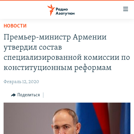
Ссылки
доступа
Перейти
НОВОСТИ
к
ГЛАВНАЯ
Премьер-министр Армении
основному
НОВОСТИ
содержанию
утвердил состав
ПОЛИТИКА
Перейти
специализированной комиссии по
к
ОБЩЕСТВО
конституционным реформам
основной
ЭКОНОМИКА
навигации
Февраль 12, 2020
Перейти
РЕГИОН
к
Поделиться
НАГОРНЫЙ КАРАБАХ
поиску
КУЛЬТУРА
СПОРТ
АРХИВ