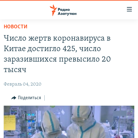
Ссылки
доступа
Перейти
НОВОСТИ
к
ГЛАВНАЯ
Число жертв коронавируса в
основному
НОВОСТИ
содержанию
Китае достигло 425, число
ПОЛИТИКА
Перейти
заразившихся превысило 20
к
ОБЩЕСТВО
тысяч
основной
ЭКОНОМИКА
навигации
Февраль 04, 2020
Перейти
РЕГИОН
к
Поделиться
НАГОРНЫЙ КАРАБАХ
поиску
КУЛЬТУРА
СПОРТ
АРХИВ