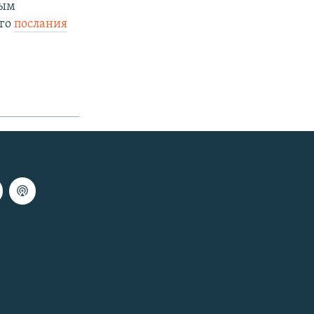
вым
ого
послания