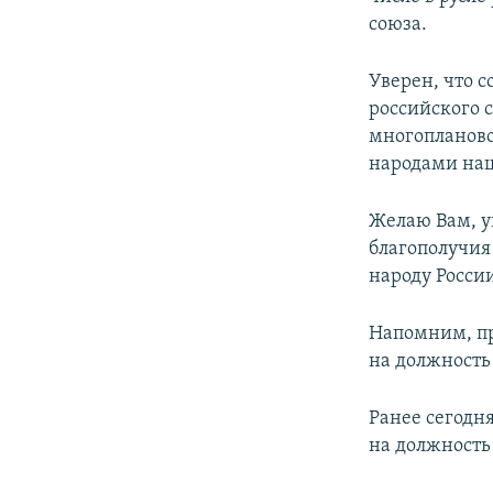
союза.
Уверен, что 
российского 
многопланово
народами наш
Желаю Вам, у
благополучия 
народу Росси
Напомним, пр
на должность
Ранее сегодн
на должность