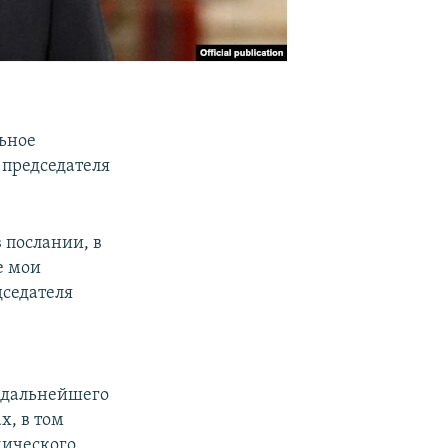
ьное
председателя
 послании, в
е мои
дседателя
я дальнейшего
х, в том
мического