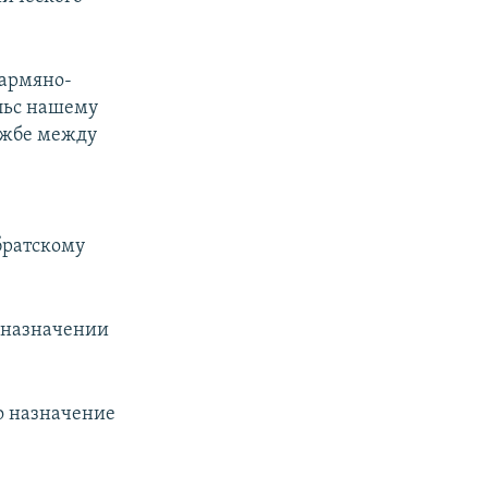
 армяно-
льс нашему
ужбе между
 братскому
 назначении
о назначение