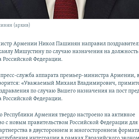
инян (архив)
истр Армении Никол Пашинян направил поздравител
аилу Мишустину по случаю назначения на должность 
а Российской Федерации.
 пресс-служба аппарата премьер-министра Армении, в
оворится: «Уважаемый Михаил Владимирович, примит
здравления по случаю Вашего назначения на пост пре
а Российской Федерации.
о Республики Армения твердо настроено на активное
во с новым правительством Российской Федерации дл
артнерства в двустороннем и многостороннем формата
е углубления интеграции в рамках Евразийского эконо