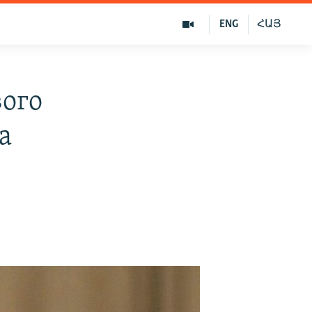
ENG
ՀԱՅ
ого
а