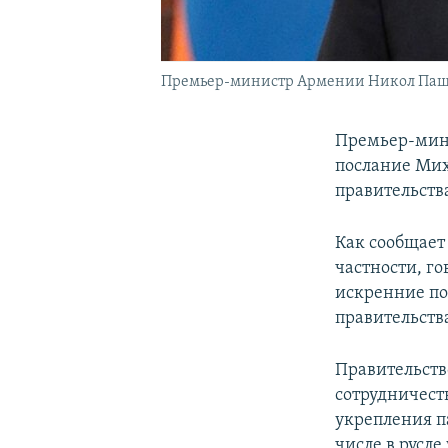
Премьер-министр Армении Никол Паш
Премьер-мин
послание Мих
правительств
Как сообщает
частности, г
искренние по
правительств
Правительств
сотрудничест
укрепления п
числе в русл