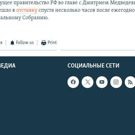
ущее правительство РФ во главе с Дмитрием Медведе
ушло в
отставку
спустя несколько часов после ежегодн
ральному Собранию.
ся
Follow us
Print
МЕДИА
СОЦИАЛЬНЫЕ СЕТИ