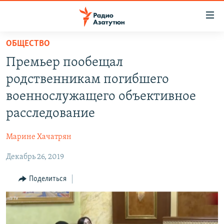
Ссылки
доступа
Перейти
ОБЩЕСТВО
к
ГЛАВНАЯ
Премьер пообещал
основному
НОВОСТИ
содержанию
родственникам погибшего
ПОЛИТИКА
Перейти
военнослужащего объективное
к
ОБЩЕСТВО
расследование
основной
ЭКОНОМИКА
навигации
Марине Хачатрян
Перейти
РЕГИОН
к
Декабрь 26, 2019
НАГОРНЫЙ КАРАБАХ
поиску
КУЛЬТУРА
Поделиться
СПОРТ
АРХИВ