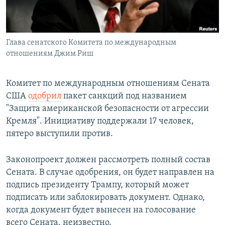
Հայերեն
English
Глава сенатского Комитета по международным
Русский
отношениям Джим Риш
Все сайты Радио Азатутюн
Комитет по международным отношениям Сената
США​
одобрил
пакет санкций под названием
"Защита американской безопасности от агрессии
Кремля". Инициативу поддержали 17 человек,
пятеро выступили против.
Законопроект должен рассмотреть полный состав
Сената. В случае одобрения, он будет направлен на
подпись президенту Трампу, который может
подписать или заблокировать документ. Однако,
когда документ будет вынесен на голосование
всего Сената, неизвестно.