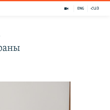
ENG
ՀԱՅ
р
траны