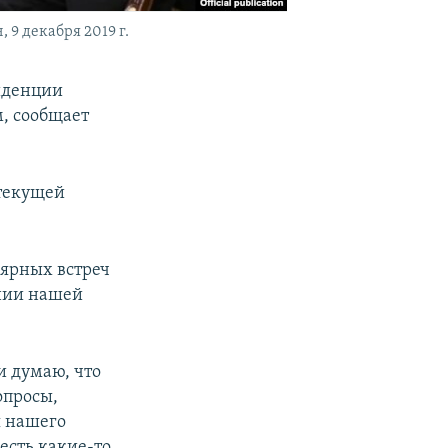
9 декабря 2019 г.
иденции
, сообщает
 текущей
ярных встреч
ении нашей
и думаю, что
опросы,
я нашего
 есть какие-то