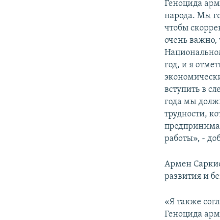
Геноцида арм
народа. Мы го
чтобы скорре
очень важно, 
Национальном
год, и я отме
экономически
вступить в сл
года мы долж
трудности, ко
предпринимат
работы», - д
Армен Саркис
развития и бе
«Я также сог
Геноцида арм