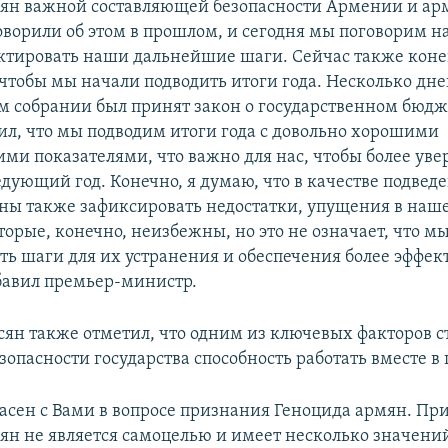
ян важной составляющей безопасности Армении и ар
ворили об этом в прошлом, и сегодня мы поговорим на
ктировать наши дальнейшие шаги. Сейчас также конец
чтобы мы начали подводить итоги года. Несколько дне
 собрании был принят закон о государственном бюдж
тил, что мы подводим итоги года с довольно хорошими
ми показателями, что важно для нас, чтобы более уве
едующий год. Конечно, я думаю, что в качестве подвед
ны также зафиксировать недостатки, упущения в наше
торые, конечно, неизбежны, но это не означает, что 
ь шаги для их устранения и обеспечения более эффек
обавил премьер-министр.
ян также отметил, что одним из ключевых факторов с
зопасности государства способность работать вместе в
ласен с Вами в вопросе признания Геноцида армян. Пр
ян не является самоцелью и имеет несколько значени