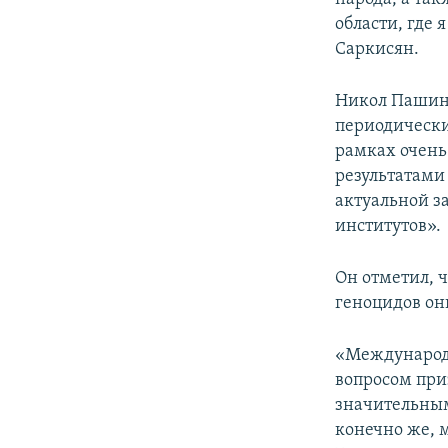
области, где 
Саркисян.
Никол Пашиня
периодический
рамках очень
результатами 
актуальной з
институтов».
Он отметил, 
геноцидов он
«Международн
вопросом при
значительным
конечно же, 