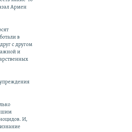
сказал Армен
осят
ботали в
друг с другом
 важной и
дарственных
едупреждения
лько
нашим
ноцидов. И,
ризнание