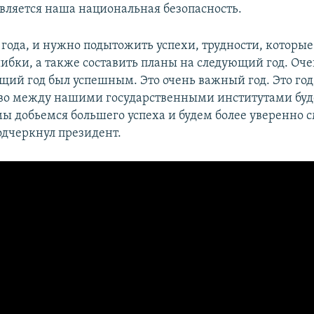
ляется наша национальная безопасность.
года, и нужно подытожить успехи, трудности, которые
ибки, а также составить планы на следующий год. Оче
щий год был успешным. Это очень важный год. Это год
во между нашими государственными институтами буд
мы добьемся большего успеха и будем более уверенно с
одчеркнул президент.