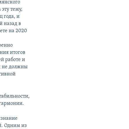
мянского
 эту тему,
 года, и
й назад в
ете на 2020
ренно
ения итогов
й работе и
мы не должны
тивной
табильности,
 гармонии.
изнание
й. Одним из