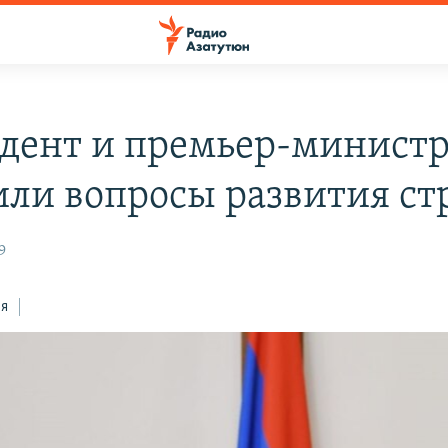
дент и премьер-минист
или вопросы развития с
9
ся