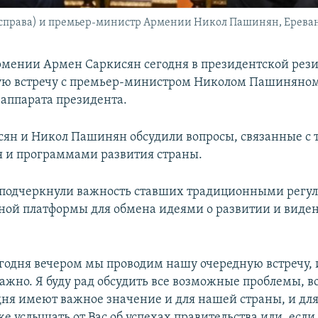
права) и премьер-министр Армении Никол Пашинян, Ереван, 
мении Армен Саркисян сегодня в президентской рез
ую встречу с премьер-министром Николом Пашиняном
 аппарата президента.
ян и Никол Пашинян обсудили вопросы, связанные с
я и программами развития страны.
подчеркнули важность ставших традиционными регул
ной платформы для обмена идеями о развитии и вид
сегодня вечером мы проводим нашу очередную встречу, 
важно. Я буду рад обсудить все возможные проблемы, в
дня имеют важное значение и для нашей страны, и дл
же услышать от Вас об успехах правительства или, если