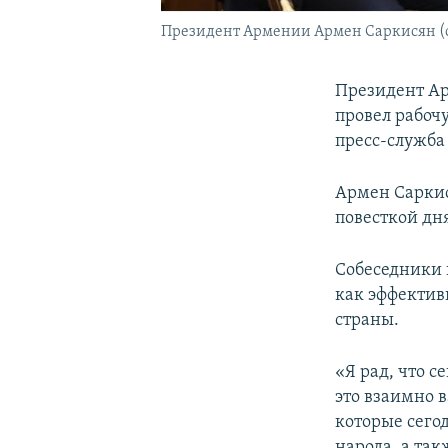
Президент Армении Армен Саркисян (с
Президент Ар
провел рабоч
пресс-служба
Армен Саркис
повесткой дн
Собеседники 
как эффектив
страны.
«Я рад, что 
это взаимно 
которые сего
народа, а так