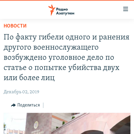
Ссылки
доступа
Перейти
НОВОСТИ
к
ГЛАВНАЯ
По факту гибели одного и ранения
основному
НОВОСТИ
содержанию
другого военнослужащего
ПОЛИТИКА
Перейти
возбуждено уголовное дело по
к
ОБЩЕСТВО
статье о попытке убийства двух
основной
ЭКОНОМИКА
навигации
или более лиц
Перейти
РЕГИОН
к
Декабрь 02, 2019
НАГОРНЫЙ КАРАБАХ
поиску
Поделиться
КУЛЬТУРА
СПОРТ
АРХИВ