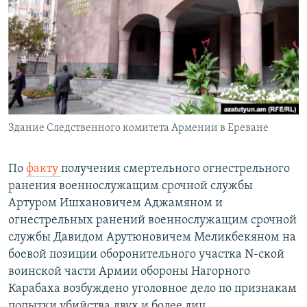
Հայերեն
English
Русский
Все сайты Радио Азатутюн
Здание Следственного комитета Армении в Ереване
По
факту
получения смертельного огнестрельного
ранения военнослужащим срочной службы
Артуром Ишхановичем Аджамяном и
огнестрельных ранений военнослужащим срочной
службы Давидом Арутюновичем Меликбекяном на
боевой позиции оборонительного участка N-ской
воинской части Армии обороны Нагорного
Карабаха возбуждено уголовное дело по признакам
попытки убийства двух и более лиц.