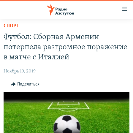
Ссылки
доступа
Перейти
СПОРТ
к
ГЛАВНАЯ
Футбол: Сборная Армении
основному
НОВОСТИ
содержанию
потерпела разгромное поражение
ПОЛИТИКА
Перейти
в матче с Италией
к
ОБЩЕСТВО
основной
Ноябрь 19, 2019
ЭКОНОМИКА
навигации
Перейти
Поделиться
РЕГИОН
к
НАГОРНЫЙ КАРАБАХ
поиску
КУЛЬТУРА
СПОРТ
АРХИВ