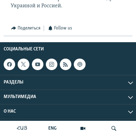
Украиной и Россией.
Поделиться
Follow us
СОЦИАЛЬНЫЕ СЕТИ
РАЗДЕЛЫ
МУЛЬТИМЕДИА
О НАС
Радио Азатутюн © 2026 RFE/RL, Inc. Все права защищены.
ՀԱՅ
ENG