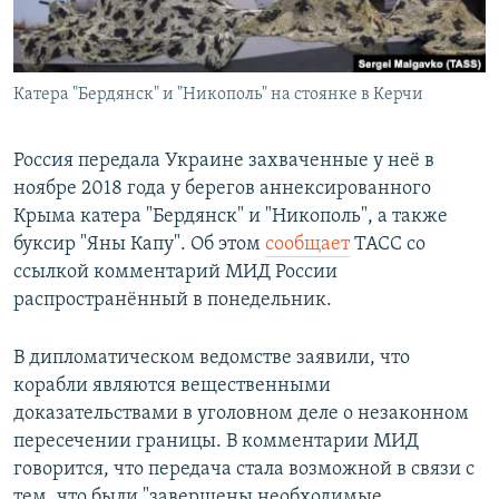
Հայերեն
English
Катера "Бердянск" и "Никополь" на стоянке в Керчи
Русский
Россия передала Украине захваченные у неё в
Все сайты Радио Азатутюн
ноябре 2018 года у берегов аннексированного
Крыма катера "Бердянск" и "Никополь", а также
буксир "Яны Капу". Об этом
сообщает
ТАСС со
ссылкой комментарий МИД России
распространённый в понедельник.
В дипломатическом ведомстве заявили, что
корабли являются вещественными
доказательствами в уголовном деле о незаконном
пересечении границы. В комментарии МИД
говорится, что передача стала возможной в связи с
тем, что были "завершены необходимые