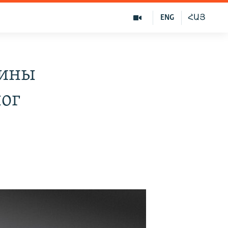
ENG
ՀԱՅ
щины
лог