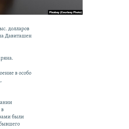
тыс. долларов
на Давиташен
аряна.
оение в особо
,
вании
 в
азами были
 бывшего