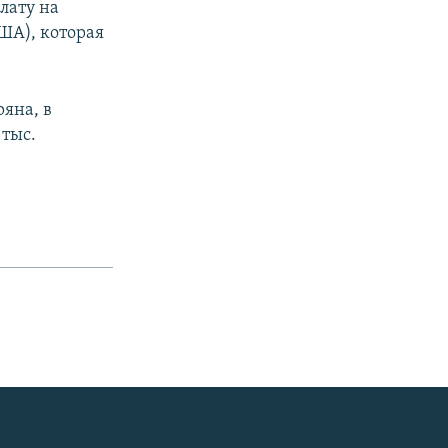
лату на
США), которая
яна, в
 тыс.