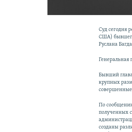
Суд сегодня р
США) бывшего
Руслана Багд
Генеральная п
Бывший глава
крупных разм
совершенные 
По сообщению
полученных св
администраци
созданы разл