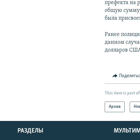
префекта на 
общую сумму 4
была присвое
Ранее полици
данном случае
долларов США
Поделить
This item is part of
Архив
Но
РАЗДЕЛЫ
МУЛЬТИ