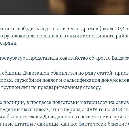
ешил освободить под залог в 5 млн драмов (около 10,4 
 руководителя ереванского административного райо
асаряна.
рокуратура представила ходатайство об аресте Багдас
 общины Давиташен обвиняется по ряду статей: присв
ерах, служебный подлог и фальсификация документов
группой лиц по предварительному сговору.
 полиции, в процессе подготовки материалов на осно
едений выяснилось, что в период с 2009-го по 2018 гг.
и бывшего главы Давидашена в соответствии с прик
ичные штатные единицы, однако фактически близкие