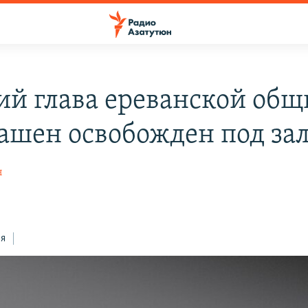
й глава ереванской об
ашен освобожден под за
н
ся