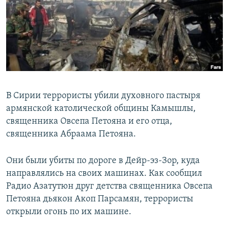
Հայերեն
English
Русский
Все сайты Радио Азатутюн
В Сирии террористы убили духовного пастыря
армянской католической общины Камышлы,
священника Овсепа Петояна и его отца,
священника Абраама Петояна.
Они были убиты по дороге в Дейр-эз-Зор, куда
направлялись на своих машинах. Как сообщил
Радио Азатутюн друг детства священника Овсепа
Петояна дьякон Акоп Парсамян, террористы
открыли огонь по их машине.