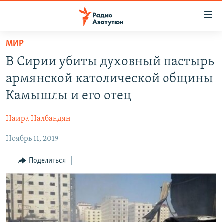
Ссылки
доступа
Перейти
МИР
к
ГЛАВНАЯ
В Сирии убиты духовный пастырь
основному
НОВОСТИ
содержанию
армянской католической общины
ПОЛИТИКА
Перейти
Камышлы и его отец
к
ОБЩЕСТВО
основной
Наира Налбандян
ЭКОНОМИКА
навигации
Перейти
Ноябрь 11, 2019
РЕГИОН
к
НАГОРНЫЙ КАРАБАХ
Поделиться
поиску
КУЛЬТУРА
СПОРТ
АРХИВ