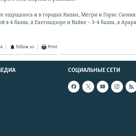
е ощущалось и в городах Капан, Мегри и Горис Сюник
 в 4 балла, в Ехегнадзоре и Вайке – 3-4 балла, в Арар
ся
Follow us
Print
МЕДИА
СОЦИАЛЬНЫЕ СЕТИ