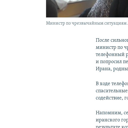
Министр по чрезвычайным ситуациям 
После сильно
министр по 
телефонный р
и попросил п
Ирана, родны
В ходе телеф
спасательные 
содействие, 
Напомним, сег
иранского го
результате ко