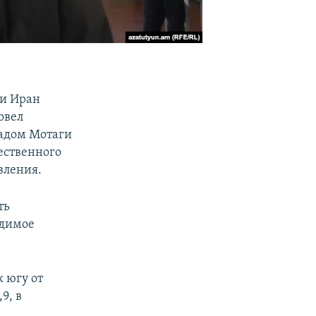
ки Иран
овел
адом Мотаги
ественного
вления.
ть
одимое
к югу от
9, в