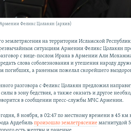
Армении Феликс Цолакян (архив)
го землетрясения на территории Исламской Республи
чрезвычайным ситуациям Армении Феликс Цолакян пр
азговор с вице-послом Ирана в Армении Али Мохамм
ередать слова соболезнования и утешения народу друж
м погибших, а раненым пожелал скорейшего выздоро
онного разговора с Феликс Цолакян предложил направи
силы в зону бедствия, а также оказать и другое необх
говорится в сообщении пресс-службы МЧС Армении.
одня, 8 ноября, в 02:47 по местному времени в 45 км 
рода Ардебиль
произошло землетрясение
магнитудой 5,
торого есть жертвы и раненые.