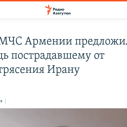
 МЧС Армении предложи
ь пострадавшему от
трясения Ирану
9
ся