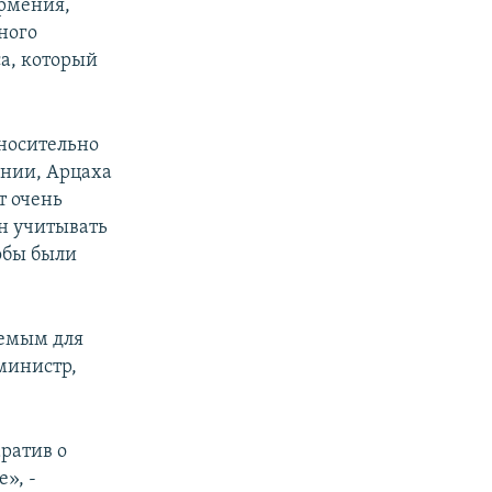
Армения,
ного
са, который
носительно
ении, Арцаха
т очень
он учитывать
тобы были
лемым для
министр,
.
ратив о
», -