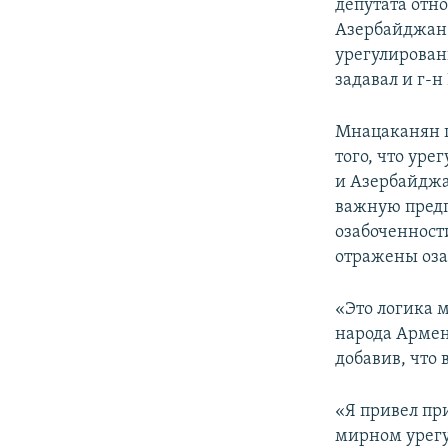
депутата отн
Азербайджан 
урегулирован
задавал и г-н 
Мнацаканян п
того, что ур
и Азербайджа
важную предп
озабоченности
отражены оза
«Это логика 
народа Армен
добавив, что
«Я привел пр
мирном урегу