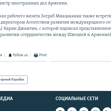
нистр иностранных дел Армении.
мках рабочего визита Зограб Мнацаканян также встрети
директором Агентством развития международного со
) Карин Джамтин, с которой подписал представленное
 развитии сотрудничества между Швецией и Армение
ся
Follow us
Print
горный Карабах
МЕДИА
СОЦИАЛЬНЫЕ СЕТИ