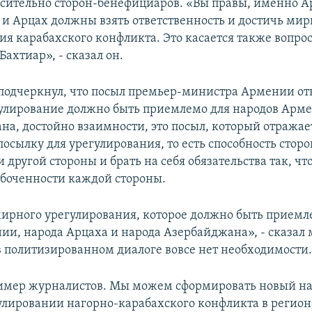
осительно сторон-бенефициаров. «Вы правы, именно 
и Арцах должны взять ответственность и достичь мир
ия карабахского конфликта. Это касается также вопро
Бахтиар», - сказал он.
одчеркнул, что посыл премьер-министра Армении от
егулирование должно быть приемлемо для народов Арм
на, достойно взаимности, это посыл, который отражае
осылку для урегулирования, то есть способность стор
 другой стороны и брать на себя обязательства так, ч
боченности каждой стороны.
мирного урегулирования, которое должно быть прием
ии, народа Арцаха и народа Азербайджана», - сказал 
 в политизированном диалоге вовсе нет необходимости
имер журналистов. Мы можем сформировать новый на
лировании нагорно-карабахского конфликта в регионе