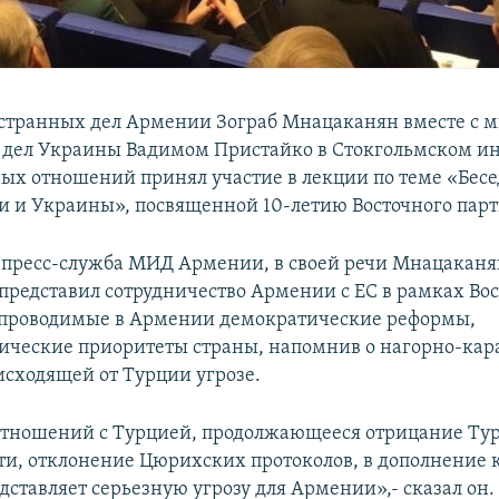
странных дел Армении Зограб Мнацаканян вместе с 
дел Украины Вадимом Пристайко в Стокгольмском ин
х отношений принял участие в лекции по теме «Бесе
и Украины», посвященной 10-летию Восточного парт
 пресс-служба МИД Армении, в своей речи Мнацаканя
 представил сотрудничество Армении с ЕС в рамках Во
 проводимые в Армении демократические реформы,
ческие приоритеты страны, напомнив о нагорно-кар
исходящей от Турции угрозе.
отношений с Турцией, продолжающееся отрицание Ту
ти, отклонение Цюрихских протоколов, в дополнение к
дставляет серьезную угрозу для Армении»,- сказал он.