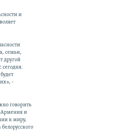
асности и
воляет
пасности
а, семьи,
ет другой
с сегодня.
 будет
их», -
жно говорить
о Армения и
нии к миру,
 белорусского