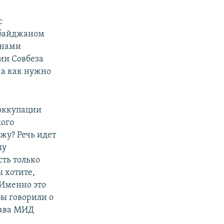
с
ербайджаном
янами
ии Совбеза
 а как нужно
 оккупации
кого
жу? Речь идет
шу
сть только
 хотите,
 Именно это
Вы говорили о
лава МИД