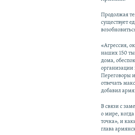
Продолжая те
существует е
возобновитьс
«Агрессия, о
наших 150 тыс
дома, обеспок
организации п
Переговоры ид
отвечать мак
добавил армя
В связи с за
о мире, когд
точка», и ка
глава армянс