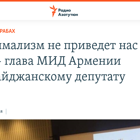
РАБАХ
мализм не приведет нас
- глава МИД Армении
айджанскому депутату
ся