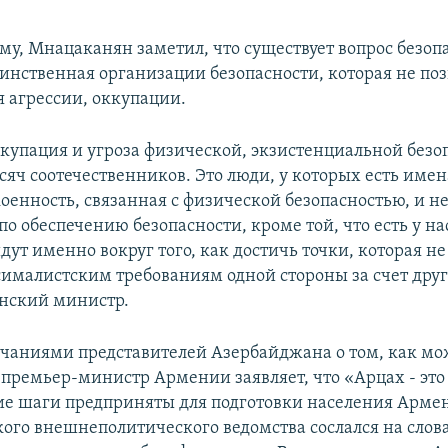
му, Мнацаканян заметил, что существует вопрос безоп
динственная организации безопасности, которая не поз
я агрессии, оккупации.
ккупация и угроза физической, экзистенциальной безо
яч соотечественников. Это люди, у которых есть имен
оенность, связанная с физической безопасностью, и н
о обеспечению безопасности, кроме той, что есть у на
ут именно вокруг того, как достичь точки, которая не
сималистским требованиям одной стороны за счет друг
нский министр.
мечаниями представителей Азербайджана о том, как мо
а премьер-министр Армении заявляет, что «Арцах - эт
кие шаги предприняты для подготовки населения Арме
кого внешнеполитического ведомства сослался на слова