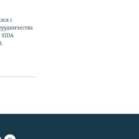
лся с
трудничества
 SIDA
й.