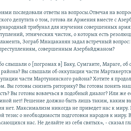
иями последовали ответы на вопросы.Отвечая на вопро
кого депутата о том, готова ли Армения вместе с Аз
дународный трибунал для изучения совершенных арм
туплений, этнических чисток, о которых есть резолюц
ламента, Зограб Мнацаканян задал встречный вопрос:
 преступлениям, совершенным Азербайджаном?
бо слышали о [погромах в] Баку, Сумгаите, Мараге, об
района? Вы слышали об оккупации части Мартакертс
купации части Мартунинского района? Хотите я продол
ом. Вы готовы снизить риторику? Вы готовы понять на
ть? Вы готовы вовлечься в подобный диалог? Или же е
 иной нет! Решение должно быть лишь таким, каким вы
я нет. Максимализм никогда не приведет нас к миру.
й тезис о необходимости подготовки народов к миру. 
сающихся нас. Не делайте из себя святых», - сказал г