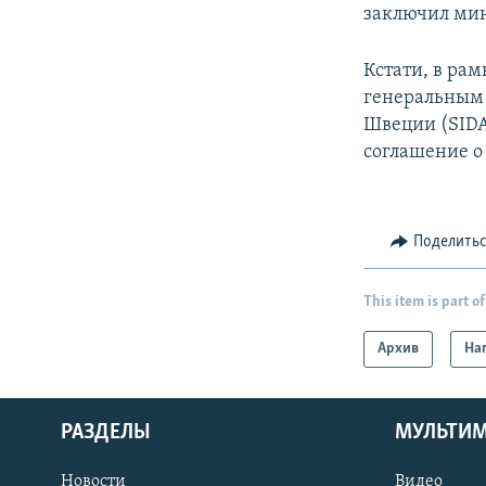
заключил ми
Кстати, в ра
генеральным 
Швеции (SIDA
соглашение о
Поделить
This item is part of
Архив
На
РАЗДЕЛЫ
МУЛЬТИ
Новости
Видео