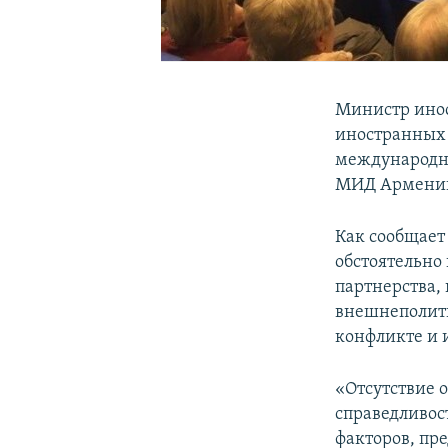
Министр ино
иностранных 
международны
МИД Армении 
Как сообщает
обстоятельно
партнерства,
внешнеполити
конфликте и 
«Отсутствие 
справедливос
факторов, пре