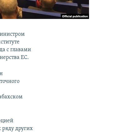
министром
ституте
да с главами
нерства ЕС.
н
сточного
абахском
рцией
 ряду других