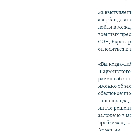
За выступлен
азербайджанс
пойти в меж
военных прес
ООН, Европар
относиться к
«Вы когда-ли
Шаумянского 
района,об ок
именно об эт
обеспокоеннос
ваша правда,
иначе решени
заложено в мо
проблемах, ка
Армении.