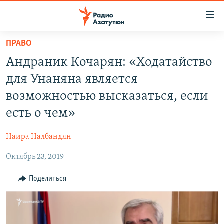
Ссылки
доступа
Перейти
ПРАВО
к
ГЛАВНАЯ
Андраник Кочарян: «Ходатайство
основному
НОВОСТИ
содержанию
для Унаняна является
ПОЛИТИКА
Перейти
возможностью высказаться, если
к
ОБЩЕСТВО
есть о чем»
основной
ЭКОНОМИКА
навигации
Наира Налбандян
Перейти
РЕГИОН
к
Октябрь 23, 2019
НАГОРНЫЙ КАРАБАХ
поиску
КУЛЬТУРА
Поделиться
СПОРТ
АРХИВ