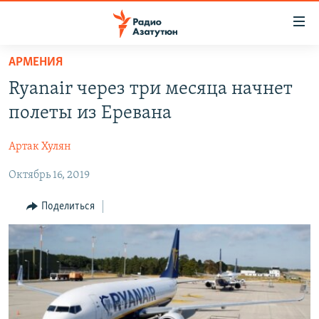
Ссылки
доступа
Перейти
АРМЕНИЯ
к
ГЛАВНАЯ
Ryanair через три месяца начнет
основному
НОВОСТИ
содержанию
полеты из Еревана
ПОЛИТИКА
Перейти
к
Артак Хулян
ОБЩЕСТВО
основной
Октябрь 16, 2019
ЭКОНОМИКА
навигации
Перейти
РЕГИОН
Поделиться
к
НАГОРНЫЙ КАРАБАХ
поиску
КУЛЬТУРА
СПОРТ
АРХИВ