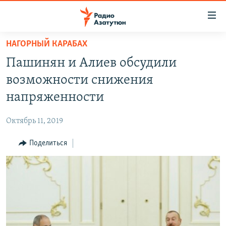
Ссылки
доступа
Перейти
НАГОРНЫЙ КАРАБАХ
к
ГЛАВНАЯ
Пашинян и Алиев обсудили
основному
НОВОСТИ
содержанию
возможности снижения
ПОЛИТИКА
Перейти
напряженности
к
ОБЩЕСТВО
основной
Октябрь 11, 2019
ЭКОНОМИКА
навигации
Перейти
Поделиться
РЕГИОН
к
НАГОРНЫЙ КАРАБАХ
поиску
КУЛЬТУРА
СПОРТ
АРХИВ